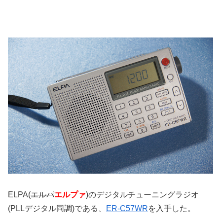
ELPA(
エルパ
エルプァ
)のデジタルチューニングラジオ
(PLLデジタル同調)である、
ER-C57WR
を入手した。