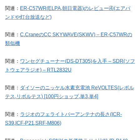
関連：
ER-C57WR(ELPA,朝日電器)のレビュー④(エアバ
ンドや灯台放送など)
関連：
C.CraneのCC SKYWAVE(SKWV) – ER-C57WRの
類似機
関連：
ワンセグチューナー(DS-DT305)を入手 – SDR(ソフ
トウェアラジオ) – RTL2832U
関連：
ダイソーのニッケル水素充電池 ReVOLTES(レボル
テス,リボルテス) [100円ショップ,単3,単4]
関連：
ラジオのフェライトバーアンテナの長さ(ICR-
S39,ICF-P21,SRF-M806)