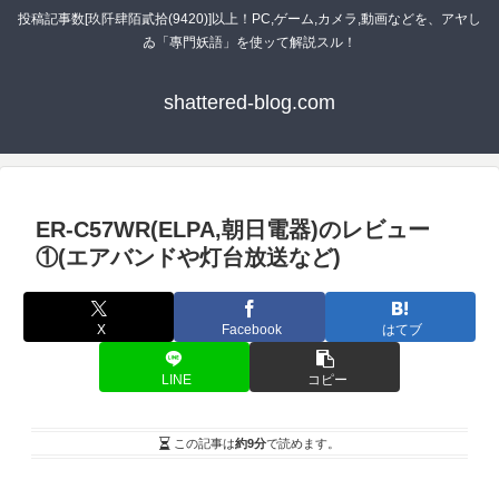
投稿記事数[玖阡肆陌貳拾(9420)]以上！PC,ゲーム,カメラ,動画などを、アヤし
ゐ「專門妖語」を使ッて解説スル！
shattered-blog.com
ER-C57WR(ELPA,朝日電器)のレビュー
①(エアバンドや灯台放送など)
X
Facebook
はてブ
LINE
コピー
この記事は
約9分
で読めます。