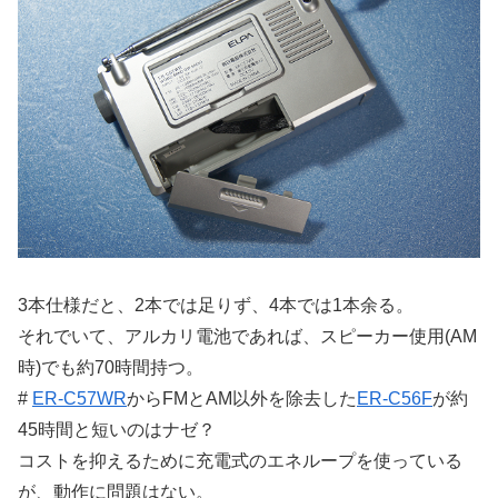
3本仕様だと、2本では足りず、4本では1本余る。
それでいて、アルカリ電池であれば、スピーカー使用(AM
時)でも約70時間持つ。
#
ER-C57WR
からFMとAM以外を除去した
ER-C56F
が約
45時間と短いのはナゼ？
コストを抑えるために充電式のエネループを使っている
が、動作に問題はない。