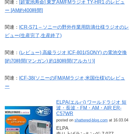
関連：
[超電池寿命] 東芝AM/FMラジオ TY-HR1 のレビュ
ー [AM約400時間]
関連：
ICR-S71 – ソニーの野外作業用防滴仕様ラジオのレ
ビュー(生産完了,生産終了)
関連：
(レビュー) 高級ラジオ ICF-801(SONY) の電池交換
[約70時間(マンガン) 約180時間(アルカリ)]
関連：
ICF-38(ソニーのFM/AMラジオ,米国仕様)のレビュ
ー
ELPA(エルパ) ワールドラジオ 短
波・長波・FM・AM・AIR ER-
C57WR
posted on
shattered-blog.com
at 16.03.04
ELPA
売り上げランキング: 7,077