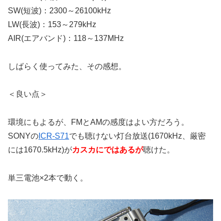
SW(短波)：2300～26100kHz
LW(長波)：153～279kHz
AIR(エアバンド)：118～137MHz
しばらく使ってみた、その感想。
＜良い点＞
環境にもよるが、FMとAMの感度はよい方だろう。
SONYの
ICR-S71
でも聴けない灯台放送(1670kHz、厳密
には1670.5kHz)が
カスカにではあるが
聴けた。
単三電池×2本で動く。