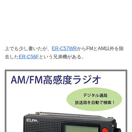
上でも少し書いたが、
ER-C57WR
からFMとAM以外を除
去した
ER-C56F
という兄弟機がある。