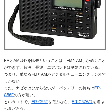
FMとAM以外を除去ということは、FMとAMしか聴くこと
ができず、短波、長波、エアバンドは削除されている。
つまり、単なるFMとAMのデジタルチューニングラジオで
しかない。
また、ナゼかは分からないが、バッテリーの持ちは
ER-
C56F
の方が短い。
というコトで、
ER-C56F
を選ぶなら、
ER-C57WR
を選ぶ
べきだろう。