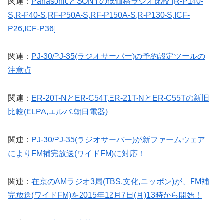
関連：
PanasonicとSONYの低価格ラジオ比較 [R-P140-
S,R-P40-S,RF-P50A-S,RF-P150A-S,R-P130-S,ICF-
P26,ICF-P36]
関連：
PJ-30/PJ-35(ラジオサーバー)の予約設定ツールの
注意点
関連：
ER-20T-NとER-C54T,ER-21T-NとER-C55Tの新旧
比較(ELPA,エルパ,朝日電器)
関連：
PJ-30/PJ-35(ラジオサーバー)が新ファームウェア
によりFM補完放送(ワイドFM)に対応！
関連：
在京のAMラジオ3局(TBS,文化,ニッポン)が、FM補
完放送(ワイドFM)を2015年12月7日(月)13時から開始！