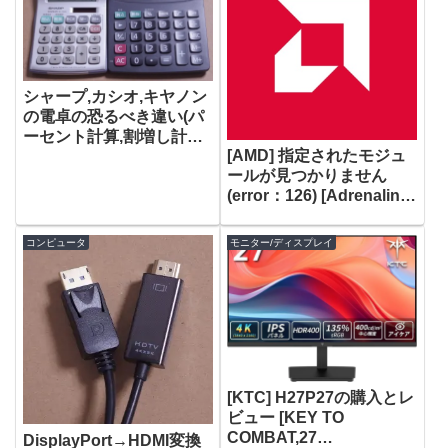
シャープ,カシオ,キヤノン
の電卓の恐るべき違い(パ
ーセント計算,割増し計算,
[AMD] 指定されたモジュ
割引き計算)
ールが見つかりません
(error：126) [Adrenalin
Edition 26.3.1]
コンピュータ
モニター/ディスプレイ
[KTC] H27P27の購入とレ
ビュー [KEY TO
COMBAT,27
DisplayPort→HDMI変換