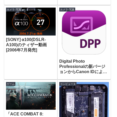
に延期へ
カメラ･写真
カメラ･写真
[SONY] α100(DSLR-
A100)のティザー動画
[2006年7月発売]
Digital Photo
Professionalの新バージ
ョンからCanon IDによる
ログインが必要となる件
ゲーム
コンピュータ
「ACE COMBAT 8: