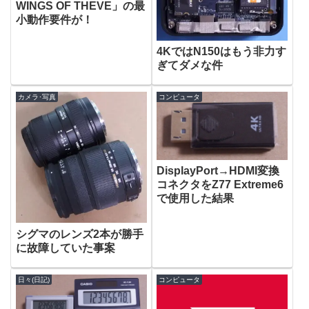
WINGS OF THEVE」の最
小動作要件が！
4KではN150はもう非力す
ぎてダメな件
カメラ･写真
コンピュータ
DisplayPort→HDMI変換
コネクタをZ77 Extreme6
で使用した結果
シグマのレンズ2本が勝手
に故障していた事案
日々(日記)
コンピュータ