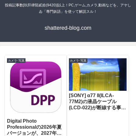
投稿記事数[玖阡肆陌貳拾(9420)]以上！PC,ゲーム,カメラ,動画などを、アヤし
ゐ「專門妖語」を使ッて解説スル！
shattered-blog.com
カメラ･写真
カメラ･写真
[SONY] α77 II(ILCA-
77M2)の液晶ケーブル
(LCD-022)が断線する事案
[修理]
Digital Photo
Professionalの2026年夏
バージョンが、2027年春