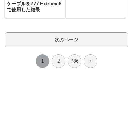
型,4K(3840×2160),液晶モ
ケーブルをZ77 Extreme6
ニター]
で使用した結果
次のページ
次
1
2
786
へ