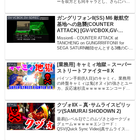
ーを双方とも同キャラとし、さらにハイ
パーコンボゲージが常にMAXという危険
杉流プレイ！X-MEN VS. STREET ...
ガングリフォンII(SS) M6 敵航空
GV-VCBOX,GV-SDREC
基地への急襲(COUNTER
ATTACK) [GV-VCBOX,GV-
SDREC]
Mission6 - COUNTER ATTACK at
TANCHENG on GUNGRRIFFONII for
SEGA SATURN離陸せんとする3機のC-
17輸送機を破壊するのだが、発見から離
陸までの時間が非常に短いので注意。作
戦...
[業務用] キャミィ地獄 – スーパー
ゲーム
ストリートファイターII X
バイソン手前(8人目)のキャミィ。業務用
の終盤キャミィは鬼(オヌィ)の強さとユー
カ、反応速杉流ｗｗｗｗｗエンコード：
QSV(Quick Sync Video)
クヅォIIX – 真･サムライスピリッ
ゲーム
ツ(SAMURAI SHODOWN 2)
最易(レベル1)でこのムヅさとゆークヅォ
グェームｗｗｗｗｗエンコード：
QSV(Quick Sync Video)真サムライスピ
リッツ・覇王丸地獄変【NEO-GEO】ネオ
ジオposted on shattered-blog.com at 16...