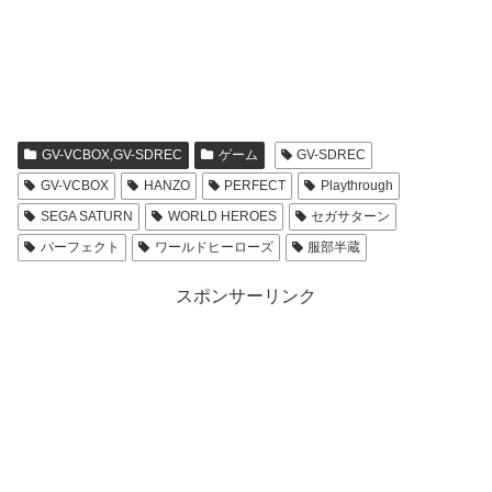
GV-VCBOX,GV-SDREC
ゲーム
GV-SDREC
GV-VCBOX
HANZO
PERFECT
Playthrough
SEGA SATURN
WORLD HEROES
セガサターン
パーフェクト
ワールドヒーローズ
服部半蔵
スポンサーリンク