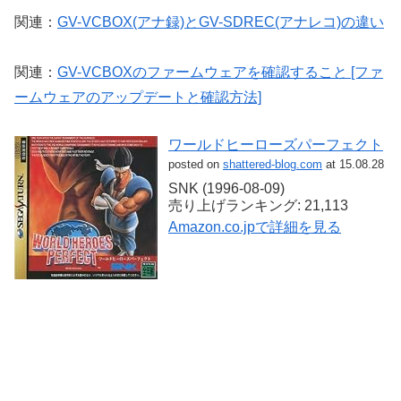
関連：
GV-VCBOX(アナ録)とGV-SDREC(アナレコ)の違い
関連：
GV-VCBOXのファームウェアを確認すること [ファ
ームウェアのアップデートと確認方法]
ワールドヒーローズパーフェクト
posted on
shattered-blog.com
at 15.08.28
SNK (1996-08-09)
売り上げランキング: 21,113
Amazon.co.jpで詳細を見る