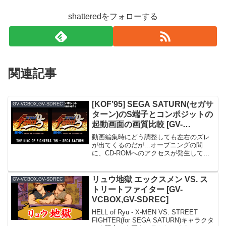
shatteredをフォローする
関連記事
[KOF’95] SEGA SATURN(セガサ
GV-VCBOX,GV-SDREC
ターン)のS端子とコンポジットの
起動画面の画質比較 [GV-
VCBOX,GV-SDREC]
動画編集時にどう調整しても左右のズレ
が出てくるのだが...オープニングの間
に、CD-ROMへのアクセスが発生してい
るのか、それともサターンはそういう仕
様？左：S端子(Separate)右：コンポジッ
ト(Composite)微妙な差であるが、...
リュウ地獄 エックスメン VS. ス
GV-VCBOX,GV-SDREC
トリートファイター [GV-
VCBOX,GV-SDREC]
HELL of Ryu - X-MEN VS. STREET
FIGHTER(for SEGA SATURN)キャラクタ