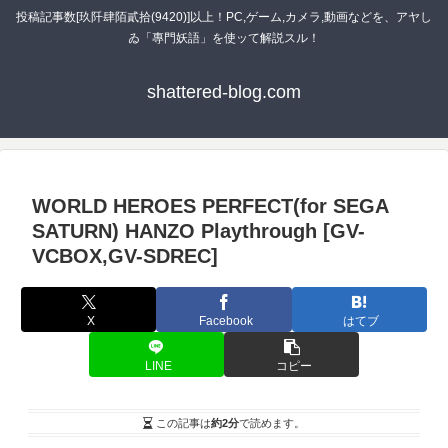
投稿記事数[玖阡肆陌貳拾(9420)]以上！PC,ゲーム,カメラ,動画などを、アヤし
ゐ「專門妖語」を使ッて解説スル！
shattered-blog.com
WORLD HEROES PERFECT(for SEGA
SATURN) HANZO Playthrough [GV-
VCBOX,GV-SDREC]
X
Facebook
はてブ
LINE
コピー
この記事は
約2分
で読めます。