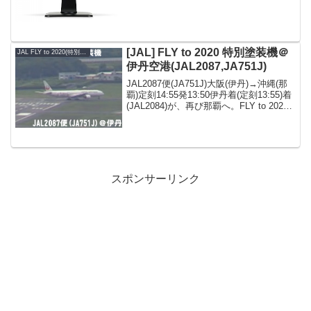
XB2481HSU-B1 23.8インチ/フルHD/ホ
ワ...
[JAL] FLY to 2020 特別塗装機＠
JAL FLY to 2020(特別塗装機)
伊丹空港(JAL2087,JA751J)
JAL2087便(JA751J)大阪(伊丹)→沖縄(那
覇)定刻14:55発13:50伊丹着(定刻13:55)着
(JAL2084)が、再び那覇へ。FLY to 2020
特別塗装機 就航路線・東京(羽田)-那覇(沖
縄)・大阪(伊丹)-那覇(沖...
スポンサーリンク