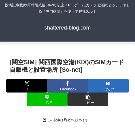
投稿記事数[玖阡肆陌貳拾(9420)]以上！PC,ゲーム,カメラ,動画などを、アヤし
ゐ「專門妖語」を使ッて解説スル！
shattered-blog.com
[関空SIM] 関西国際空港(KIX)のSIMカード
自販機と設置場所 [So-net]
X
Facebook
はてブ
LINE
コピー
この記事は
約3分
で読めます。