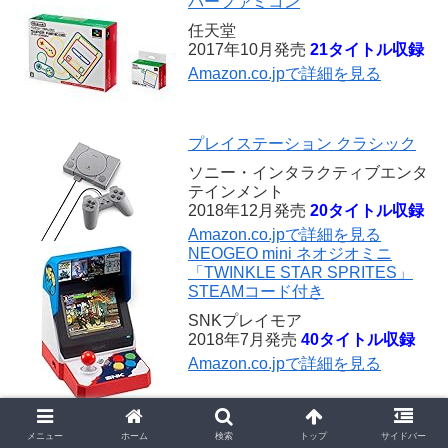
パーファミコン
任天堂
2017年10月発売
21タイトル収録
Amazon.co.jpで詳細を見る
プレイステーション クラシック
ソニー・インタラクティブエンタ
テインメント
2018年12月発売
20タイトル収録
Amazon.co.jpで詳細を見る
NEOGEO mini ネオジオミニ
「TWINKLE STAR SPRITES」
STEAMコード付き
SNKプレイモア
2018年7月発売
40タイトル収録
Amazon.co.jpで詳細を見る
メガドライブミニ
メニュー
ホーム
検索
トップ
サイドバー
セガゲームス