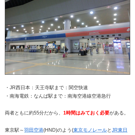
・JR西日本：天王寺駅まで：関空快速
・南海電鉄：なんば駅まで：南海空港線空港急行
両者ともに約55分だから、
1時間はみておく必要
がある。
東京駅～
羽田空港
(HND)のよう(
東京モノレール
と
JR東日