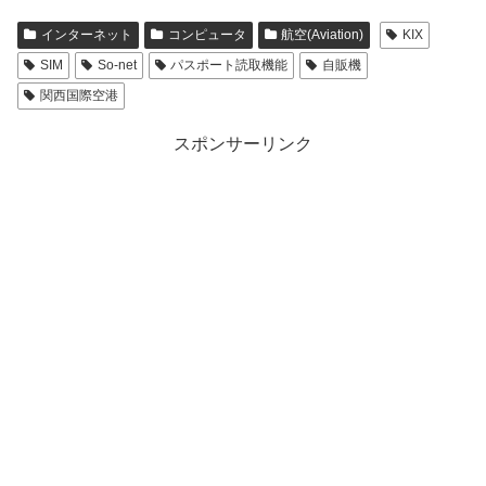
インターネット
コンピュータ
航空(Aviation)
KIX
SIM
So-net
パスポート読取機能
自販機
関西国際空港
スポンサーリンク