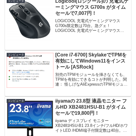
Logicool(ロジクール)の 充電式ゲ
コンピュータ
ーミングマウス G700s がタイム
セールで7,007円！
LOGICOOL 充電式ゲーミングマウス
G700s限定数は70台。急グェ！
LOGICOOL 充電式ゲーミングマウス
G700sposted on shattered-blog.com at
15.12.05ロジクール (2013-04-2...
[Core i7-6700] SkylakeでTPMを
コンピュータ
有効にしてWindows11をインス
トール [ASRock]
別売のTPMモジュールを挿さなくても、
TPMを有効にできるコトが判明した。関
連： 怪しげなAliExpressのTPMモジュー
ル 上述のマシンで、Windows11に非対応
の点は、以下の3点。①CPUが非対応：
Core i7-6700(Sk...
iiyamaの 23.8型 液晶モニター フ
コンピュータ
ルHD XB2481HSU-B1 がタイム
セールで19,800円！
iiyama ディスプレイ モニター
XB2481HSU-B1 23.8インチ/フルHD/ホワ
イトLED /HDMI端子付限定数は40台。急
グェ！iiyama ディスプレイ モニター