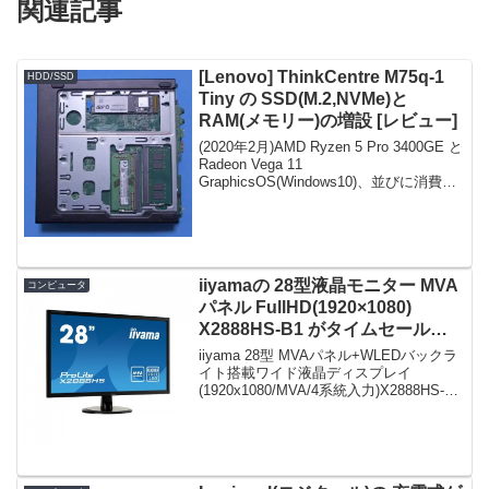
関連記事
[Lenovo] ThinkCentre M75q-1
HDD/SSD
Tiny の SSD(M.2,NVMe)と
RAM(メモリー)の増設 [レビュー]
(2020年2月)AMD Ryzen 5 Pro 3400GE と
Radeon Vega 11
GraphicsOS(Windows10)、並びに消費税
及び送料込でアリナガラ、激安3.2万円の
小型スリムパソコンである、Lenovoの
Thi...
iiyamaの 28型液晶モニター MVA
コンピュータ
パネル FullHD(1920×1080)
X2888HS-B1 がタイムセールで
27,995円！
iiyama 28型 MVAパネル+WLEDバックラ
イト搭載ワイド液晶ディスプレイ
(1920x1080/MVA/4系統入力)X2888HS-B1
限定数は50台。急グェ！iiyama 28型
MVAパネル+WLEDバックライト搭載ワイ
ド液晶デ...