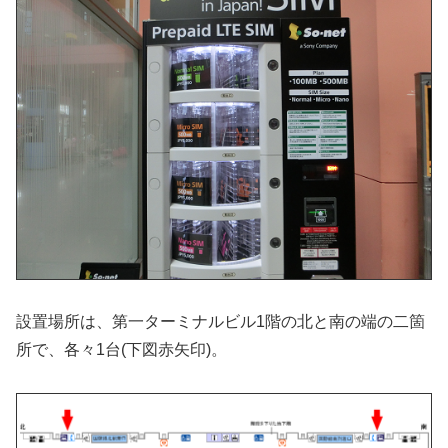
設置場所は、第一ターミナルビル1階の北と南の端の二箇
所で、各々1台(下図赤矢印)。