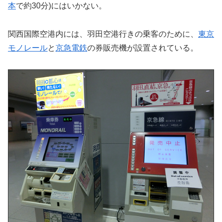
本
で約30分)にはいかない。
関西国際空港内には、羽田空港行きの乗客のために、
東京
モノレール
と
京急電鉄
の券販売機が設置されている。