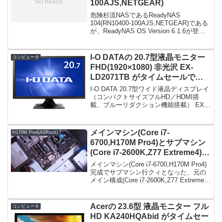
100AJS,NETGEAR)
危険杉流NASであるReadyNAS
104(RN10400-100AJS,NETGEAR)である
が、ReadyNAS OS Version 6.1.6が登
場！詳細は → NETGEAR＞Support
Home＞ReadyNAS OS V...
I-O DATAの 20.7型液晶モニター
コンピュータ
FHD(1920×1080) 非光沢 EX-
LD2071TB がタイムセールで
11,980円！
I-O DATA 20.7型ワイド液晶ディスプレイ
（コンパクトサイズフルHD／HDMI搭
載、ブルーリダクション機能搭載） EX-
LD2071TB限定数は50台。急グェ！I-O
DATA 20.7型ワイド液晶ディスプレイ
（コンパクトサイズ...
メインマシン(Core i7-
H170M Pro4(ASRock)
6700,H170M Pro4)とサブマシン
(Core i7-2600K,Z77 Extreme4)を
両方使って思うコト
メインマシン(Core i7-6700,H170M Pro4)
完成でサブマシン行クィとなった、元の
メイン構成(Core i7-2600K,Z77 Extreme4)
であるが、動画のエンコードやRAW現像
などでは差を感じるが、それ以外ではサ
フ...
Acerの 23.6型 液晶モニター フル
コンピュータ
HD KA240HQAbid がタイムセー