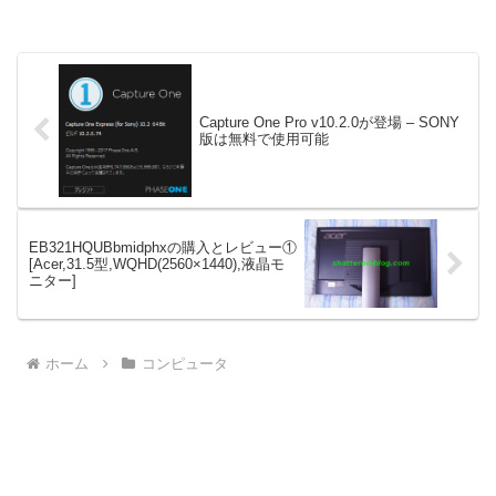
Capture One Pro v10.2.0が登場 – SONY
版は無料で使用可能
EB321HQUBbmidphxの購入とレビュー①
[Acer,31.5型,WQHD(2560×1440),液晶モ
ニター]
ホーム
コンピュータ