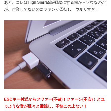
あと、コレはHigh Sierra(髙死鰓)にする前からソウなのだ
が、作業してないのにファンが回転し、ウルサすぎ！
ESCキー付近からフワァー(不破)！ファーン(不安)！とユ
ゥような音が延々と継続し、不快この上ない！