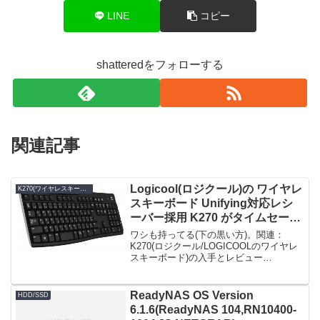
LINE
コピー
shatteredをフォローする
関連記事
Logicool(ロジクール)の ワイヤレ
K270(ワイヤレスキーボード)
スキーボード Unifying対応レシ
ーバー採用 K270 がタイムセール
で1,540円！
ワシも持ってる(下の黒い方)。関連：
K270(ロジクール/LOGICOOLのワイヤレ
スキーボード)の入手とレビュー
LOGICOOL ワイヤレスキーボード
Unifying対応レシーバー採用 K270限定数
は200台。急グェ！LOGICOOL...
ReadyNAS OS Version
HDD/SSD
6.1.6(ReadyNAS 104,RN10400-