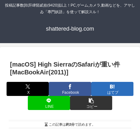
投稿記事数[玖阡肆陌貳拾(9420)]以上！PC,ゲーム,カメラ,動画などを、アヤし
ゐ「專門妖語」を使ッて解説スル！
shattered-blog.com
[macOS] High SierraのSafariが重い件
[MacBookAir(2011)]
X
Facebook
はてブ
LINE
コピー
この記事は
約3分
で読めます。