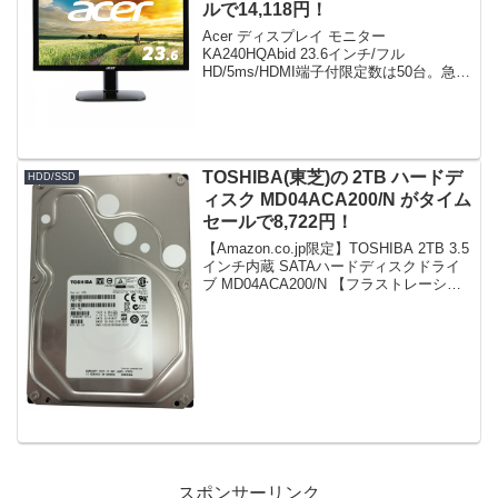
ルで14,118円！
Acer ディスプレイ モニター
KA240HQAbid 23.6インチ/フル
HD/5ms/HDMI端子付限定数は50台。急グ
ェ！Acer ディスプレイ モニター
KA240HQAbid 23.6インチ/フル
HD/5ms/HDMI端子付po...
TOSHIBA(東芝)の 2TB ハードデ
HDD/SSD
ィスク MD04ACA200/N がタイム
セールで8,722円！
【Amazon.co.jp限定】TOSHIBA 2TB 3.5
インチ内蔵 SATAハードディスクドライ
ブ MD04ACA200/N 【フラストレーショ
ンフリーパッケージ】限定数は10台。急
グェ！【Amazon.co.jp限定】TOSHIBA...
スポンサーリンク