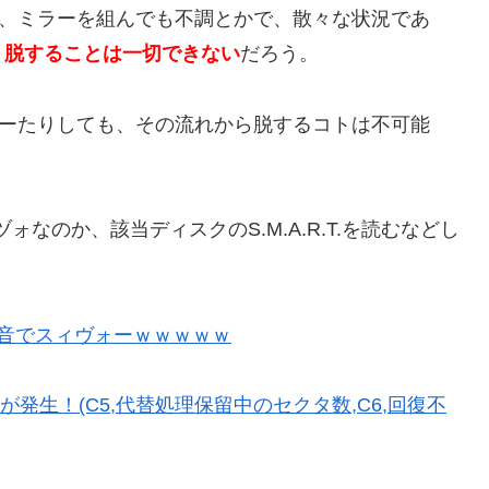
り、ミラーを組んでも不調とかで、散々な状況であ
、
脱することは一切できない
だろう。
ヒーたりしても、その流れから脱するコトは不可能
ォなのか、該当ディスクのS.M.A.R.T.を読むなどし
然の異音でスィヴォーｗｗｗｗｗ
ラーが発生！(C5,代替処理保留中のセクタ数,C6,回復不