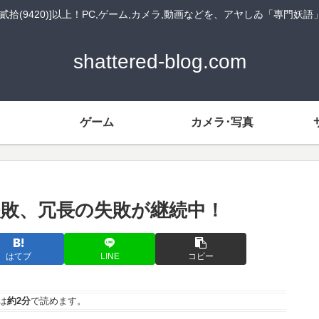
貳拾(9420)]以上！PC,ゲーム,カメラ,動画などを、アヤしゐ「專門妖
shattered-blog.com
ゲーム
カメラ･写真
敗、冗長の失敗が継続中！
はてブ
LINE
コピー
は
約2分
で読めます。