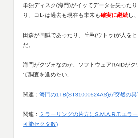
単独ディスク(海門)がイッてデータを失った
り、コレは過去も現在も未来も
確実に継続
し
田森が国賊であったり、丘邑(ウトゥ)が人を
だ。
海門がクヅォなのか、ソフトウェアRAIDがクヅ
て調査を進めたい。
関連：
海門の1TB(ST31000524AS)が突
関連：
ミラーリングの片方にS.M.A.R.T.エ
可能セクタ数)