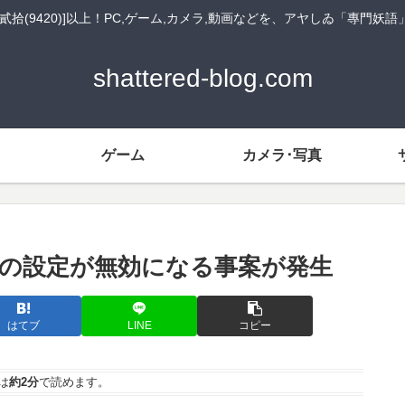
貳拾(9420)]以上！PC,ゲーム,カメラ,動画などを、アヤしゐ「專門妖
shattered-blog.com
ゲーム
カメラ･写真
cool)の設定が無効になる事案が発生
はてブ
LINE
コピー
は
約2分
で読めます。