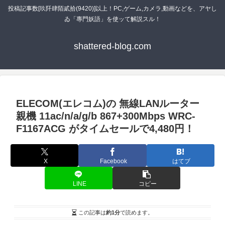
投稿記事数[玖阡肆陌貳拾(9420)]以上！PC,ゲーム,カメラ,動画などを、アヤし
ゐ「專門妖語」を使ッて解説スル！
shattered-blog.com
ELECOM(エレコム)の 無線LANルーター
親機 11ac/n/a/g/b 867+300Mbps WRC-
F1167ACG がタイムセールで4,480円！
X
Facebook
はてブ
LINE
コピー
この記事は
約1分
で読めます。