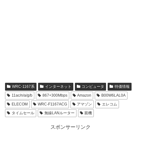
WRC-1167系
インターネット
コンピュータ
特価情報
11ac/n/a/g/b
867+300Mbps
Amazon
B00W6LAL0A
ELECOM
WRC-F1167ACG
アマゾン
エレコム
タイムセール
無線LANルーター
親機
スポンサーリンク