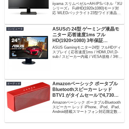
セールで17,200円！
iiyama スリムベゼル+AH-IPSパネル『XU
シリーズ』 FullHD(1920x1080)モード対
応 WLEDバックライト23型ワイド液晶デ
ィスプレイ XU2390HS-B2限定数は70
台。急グェ！iiyama スリムベゼル+AH-...
ASUSの 24型 ゲーミング液晶モ
コンピュータ
ニター 応答速度1ms フル
HD(1920×1080) 3年保証
VE248HR がタイムセールで
ASUS Gamingモニター24型 フルHDディ
15,280円！
スプレイ ( 応答速度1ms / HDMI,DVI,D-
sub / スピーカー内蔵 / VESA規格 / 3年保
証 ) VE248HR限定数は80台。急グェ！
ASUS Gamingモニター2...
Amazonベーシック ポータブル
オーディオ
Bluetoothスピーカー レッド
BTV1 がタイムセールで4,730
円！
Amazonベーシック ポータブルBluetooth
スピーカー レッド iPhone、iPod、iPad、
Android搭載スマートフォン対応限定数は
11台。急グェ！Amazonベーシック ポー
タブルBluetoothスピーカー レッド i...