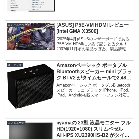
ォルダを他マシンにモッテッテも動く
が、ハー...
[ASUS] P5E-VM HDMI レビュー
コンピュータ
[Intel GMA X3500]
(2025年4月)ASUSのマザーボードである
P5E-VM HDMIにツゐて記シとゐタル！
2007年11月頃の製品ッぽゐ。製品情報何
故かASUSの製品情報は消失？シテルの
で、以下の代理店の製品情報があるが、
内容が薄杉流。関連：P5E-VM ...
Amazonベーシック ポータブル
オーディオ
Bluetoothスピーカー mini ブラッ
ク BTV2 がタイムセールで2,480
円！
Amazonベーシック ポータブルBluetooth
スピーカーミニ ブラック iPhone、iPod、
iPad、Android搭載スマートフォン対応限
定数は20台。急グェ！Amazonベーシッ
ク ポータブルBluetoothスピーカーミニ
...
iiyamaの 23型 液晶モニター フル
コンピュータ
HD(1920×1080) スリムベゼル
AH-IPS XU2390HS-B2 がタイム