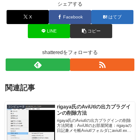
シェアする
X
Facebook
はてブ
LINE
コピー
shatteredをフォローする
関連記事
rigaya氏のAviUtlの出力プラグイ
コンピュータ
ンの削除方法
rigaya氏のAviutlの出力プラグインの削除
方法関連：AviUtlのお部屋関連：rigayaの
日記兼メモ帳Aviutlフォルダにaviutl.exe
を含む一式が入っているとして、Aviutlフ