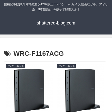
投稿記事数[玖阡肆陌貳拾(9420)]以上！PC,ゲーム,カメラ,動画などを、アヤし
ゐ「專門妖語」を使ッて解説スル！
shattered-blog.com
WRC-F1167ACG
インターネット
インターネット