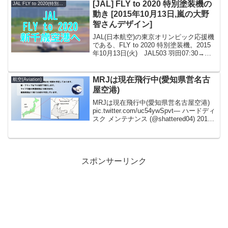
20日...
[JAL] FLY to 2020 特別塗装機の
JAL FLY to 2020(特別塗装機)
動き [2015年10月13日,嵐の大野
智さんデザイン]
JAL(日本航空)の東京オリンピック応援機
である、FLY to 2020 特別塗装機。2015
年10月13日(火) JAL503 羽田07:30→新
千歳09:00 JAL504 新千歳10:00→羽田
11:40 JAL515 羽田12:35...
MRJは現在飛行中(愛知県営名古
航空(Aviation)
屋空港)
MRJは現在飛行中(愛知県営名古屋空港)
pic.twitter.com/uc54ywSpvt— ハードディ
スク メンテナンス (@shattered04) 2015,
11月 11・飛行時間は約1時間・ライブ中
継の再開は午前10時55分...
スポンサーリンク