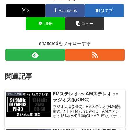
X
Facebook
はてブ
LINE
コピー
shatteredをフォローする
関連記事
FMステレオ vs AMステレオ on
ラジオ･無線
ラジオ大阪(OBC)
ラジオ大阪(OBC) FMステレオ(FM補完
放送,ワイドFM)：91.9MHz AMステレ
オ：1314kHzPJ-30(OLYMPUS)のステレ
オ感がトヴォシーので、比較にヌァルァ
ンヌァー...関連：CR-S8(aiwa)関連：PJ-
30(...