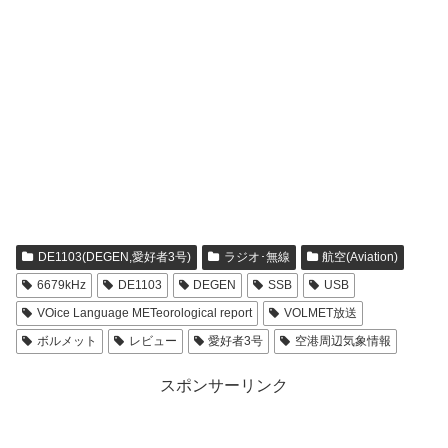
DE1103(DEGEN,愛好者3号)
ラジオ･無線
航空(Aviation)
6679kHz
DE1103
DEGEN
SSB
USB
VOice Language METeorological report
VOLMET放送
ボルメット
レビュー
愛好者3号
空港周辺気象情報
スポンサーリンク