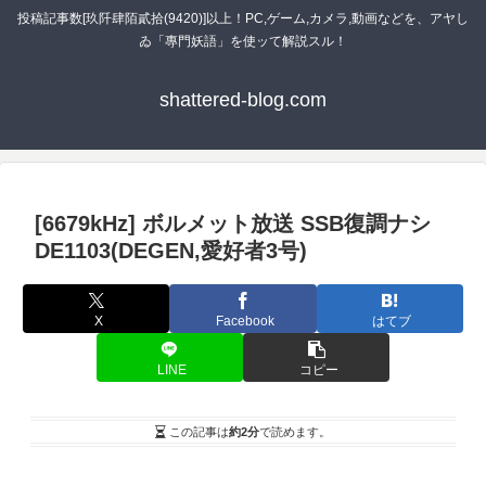
投稿記事数[玖阡肆陌貳拾(9420)]以上！PC,ゲーム,カメラ,動画などを、アヤし
ゐ「專門妖語」を使ッて解説スル！
shattered-blog.com
[6679kHz] ボルメット放送 SSB復調ナシ
DE1103(DEGEN,愛好者3号)
X
Facebook
はてブ
LINE
コピー
この記事は
約2分
で読めます。