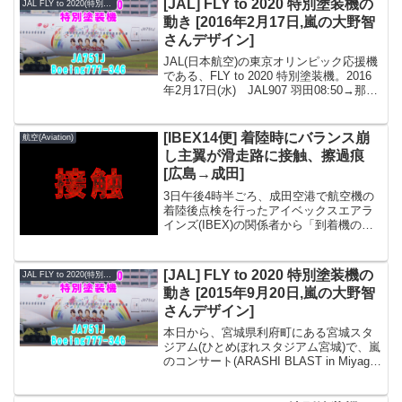
[JAL] FLY to 2020 特別塗装機の
JAL FLY to 2020(特別塗装機)
動き [2016年2月17日,嵐の大野智
さんデザイン]
JAL(日本航空)の東京オリンピック応援機
である、FLY to 2020 特別塗装機。2016
年2月17日(水) JAL907 羽田08:50→那覇
11:40 JAL908 那覇13:40→羽田15:50直
前予約OK！国内格安航空券のエアー...
[IBEX14便] 着陸時にバランス崩
航空(Aviation)
し主翼が滑走路に接触、擦過痕
[広島→成田]
3日午後4時半ごろ、成田空港で航空機の
着陸後点検を行ったアイベックスエアラ
インズ(IBEX)の関係者から「到着機の右
主翼に擦過痕が見つかった」と成田国際
空港会社に連絡があった。同社がB滑走路
(2500メートル)を閉鎖して点検したとこ
[JAL] FLY to 2020 特別塗装機の
JAL FLY to 2020(特別塗装機)
ろ、中央...
動き [2015年9月20日,嵐の大野智
さんデザイン]
本日から、宮城県利府町にある宮城スタ
ジアム(ひとめぼれスタジアム宮城)で、嵐
のコンサート(ARASHI BLAST in Miyagi)
が行われるようですね。・2015年9月19
日(土) 開場14:30 開演16:30・2015年9月