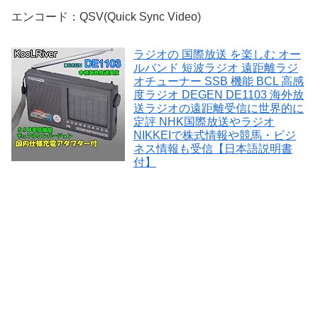
エンコード：QSV(Quick Sync Video)
ラジオの 国際放送 を楽しむ オー
ルバンド 短波ラジオ 遠距離ラジ
オチューナー SSB 機能 BCL 高感
度ラジオ DEGEN DE1103 海外放
送ラジオの遠距離受信に世界的に
定評 NHK国際放送やラジオ
NIKKEIで株式情報や競馬・ビジ
ネス情報も受信【日本語説明書
付】