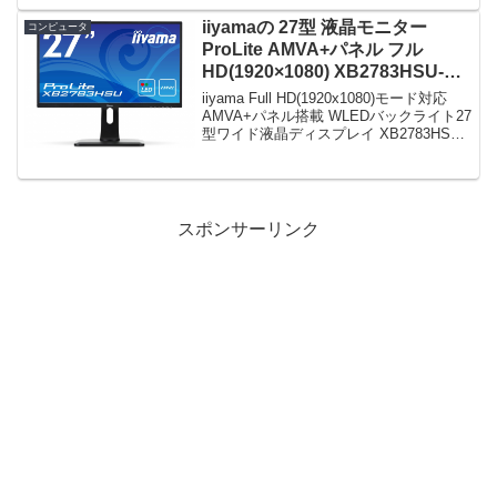
正・メールの添付ファイルのデータ保護
クラスに関する問...
iiyamaの 27型 液晶モニター
コンピュータ
ProLite AMVA+パネル フル
HD(1920×1080) XB2783HSU-B1
がタイムセールで24,980円！
iiyama Full HD(1920x1080)モード対応
AMVA+パネル搭載 WLEDバックライト27
型ワイド液晶ディスプレイ XB2783HSU-
B1限定数は30台。急グェ！iiyama Full
HD(1920x1080)モード対...
スポンサーリンク