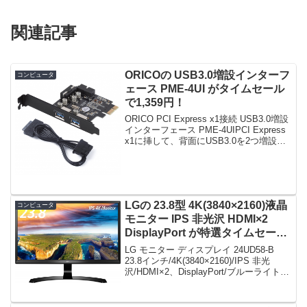
関連記事
ORICOの USB3.0増設インターフ
コンピュータ
ェース PME-4UI がタイムセール
で1,359円！
ORICO PCI Express x1接続 USB3.0増設
インターフェース PME-4UIPCI Express
x1に挿して、背面にUSB3.0を2つ増設す
るシナモノ。電力供給のためのケーブル
が付属。限定数は65台。急グェ！
ORICO...
LGの 23.8型 4K(3840×2160)液晶
コンピュータ
モニター IPS 非光沢 HDMI×2
DisplayPort が特選タイムセール
で29,380円！
LG モニター ディスプレイ 24UD58-B
23.8インチ/4K(3840×2160)/IPS 非光
沢/HDMI×2、DisplayPort/ブルーライト低
減機能本日限定、急グェ！LG モニター
ディスプレイ 24UD58-B 23.8...