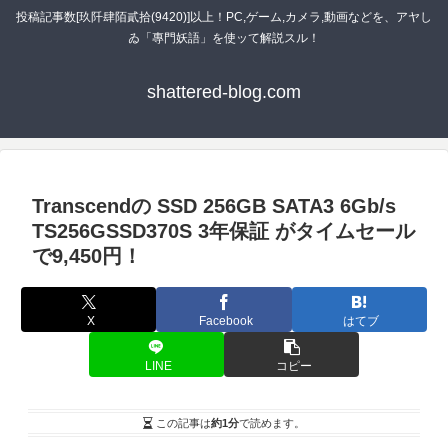
投稿記事数[玖阡肆陌貳拾(9420)]以上！PC,ゲーム,カメラ,動画などを、アヤし
ゐ「專門妖語」を使ッて解説スル！
shattered-blog.com
Transcendの SSD 256GB SATA3 6Gb/s
TS256GSSD370S 3年保証 がタイムセール
で9,450円！
X
Facebook
はてブ
LINE
コピー
この記事は
約1分
で読めます。