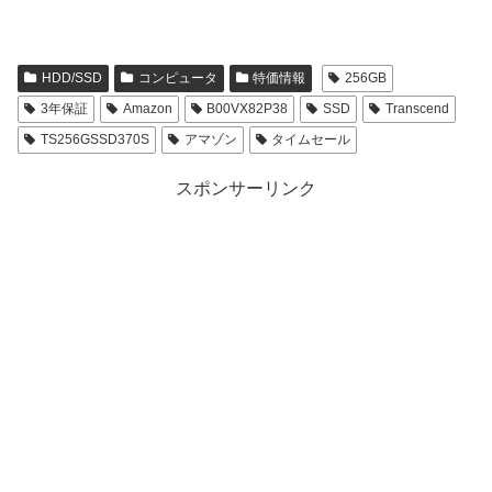
HDD/SSD
コンピュータ
特価情報
256GB
3年保証
Amazon
B00VX82P38
SSD
Transcend
TS256GSSD370S
アマゾン
タイムセール
スポンサーリンク