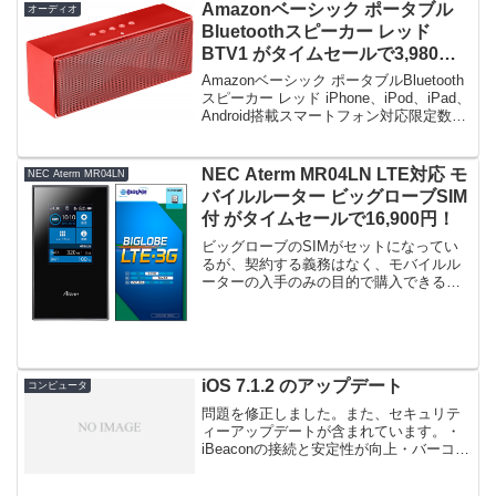
Amazonベーシック ポータブル
オーディオ
Bluetoothスピーカー レッド
BTV1 がタイムセールで3,980
円！
Amazonベーシック ポータブルBluetooth
スピーカー レッド iPhone、iPod、iPad、
Android搭載スマートフォン対応限定数は
20台。急グェ！Amazonベーシック ポー
タブルBluetoothスピーカー レッド i...
NEC Aterm MR04LN LTE対応 モ
NEC Aterm MR04LN
バイルルーター ビッグローブSIM
付 がタイムセールで16,900円！
ビッグローブのSIMがセットになってい
るが、契約する義務はなく、モバイルル
ーターの入手のみの目的で購入できる。
関連：Aterm MR04LN(NECのモバイルル
ーター)のアマゾン特売価格の変遷を追う
【Amazon.co.jp限定】NEC A...
iOS 7.1.2 のアップデート
コンピュータ
問題を修正しました。また、セキュリテ
ィーアップデートが含まれています。・
iBeaconの接続と安定性が向上・バーコー
ドスキャナなど、一部の他社製アクセサ
リ使用時のデータ転送に関する問題を修