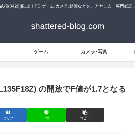
貳拾(9420)]以上！PC,ゲーム,カメラ,動画などを、アヤしゐ「專門妖
shattered-blog.com
ゲーム
カメラ･写真
 (SAL135F18Z) の開放でF値が1.7となる
はてブ
LINE
コピー