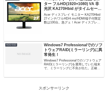
ター フルHD(1920×1080) VA 非
光沢 KA270Hbid がタイムセール
で18,800円！
Acer ディスプレイ モニター KA270Hbid
27インチ/フルHD/4 ms/HDMI端子付限定
数は100台。急グェ！Acer ディスプレイ
モニター KA270Hbid 27インチ/フルHD/4
ms/HDMI端子付posted ...
Windows7 Professionalでのソフ
HDD/SSD
トウェアRAID(ミラーリング)に異
常発生！
Windows7 Professionalでのソフトウェア
RAID(ミラーリング)を運用していた端末
で、ミラーリングに不良が出た。正確に
は、S.M.A.R.T.に異常が検知されたの
で、ミラーは？と調べて発見。C5 代替処
理保留中のセクタ数C...
スポンサーリンク