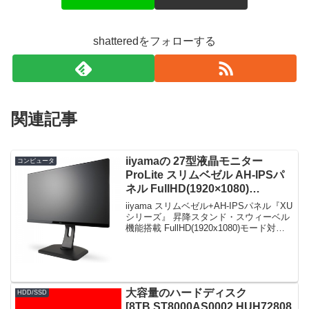
shatteredをフォローする
関連記事
iiyamaの 27型液晶モニター
コンピュータ
ProLite スリムベゼル AH-IPSパ
ネル FullHD(1920×1080)
XUB2790HS-B1 がタイムセール
iiyama スリムベゼル+AH-IPSパネル『XU
で30,712円！
シリーズ』 昇降スタンド・スウィーベル
機能搭載 FullHD(1920x1080)モード対応
WLEDバックライト27型ワイド液晶ディ
スプレイ XUB2790HS-B1限定数30台。急
グェ...
大容量のハードディスク
HDD/SSD
[8TB,ST8000AS0002,HUH72808