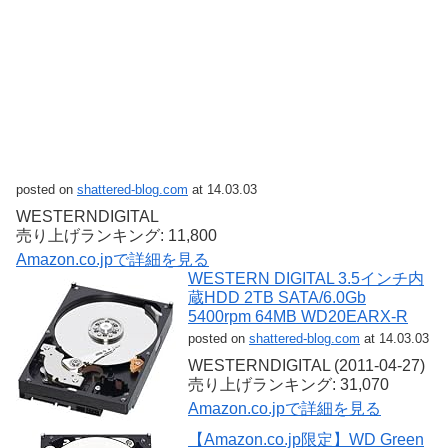
posted on
shattered-blog.com
at 14.03.03
WESTERNDIGITAL
売り上げランキング: 11,800
Amazon.co.jpで詳細を見る
WESTERN DIGITAL 3.5インチ内
蔵HDD 2TB SATA/6.0Gb
5400rpm 64MB WD20EARX-R
posted on
shattered-blog.com
at 14.03.03
WESTERNDIGITAL (2011-04-27)
売り上げランキング: 31,070
Amazon.co.jpで詳細を見る
【Amazon.co.jp限定】WD Green