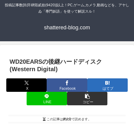
投稿記事数[玖阡肆陌貳拾(9420)]以上！PC,ゲーム,カメラ,動画などを、アヤし
ゐ「專門妖語」を使ッて解説スル！
shattered-blog.com
WD20EARSの後継ハードディスク
(Western Digital)
X
Facebook
はてブ
LINE
コピー
この記事は
約2分
で読めます。