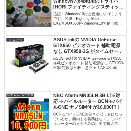
Windows7(64bit)用のドライバ
[HORI,ファイティングスティック
EX2]
追記：Windows10だと普通にウゴくよう
です。関連：Fighting Stick
EX2(XBOX360)をWindows10で使う際の
注意点 ドライバー-----XBOX360用のジョ
イスティックであるFighting Stick E...
ASUSTekの NVIDIA GeForce
コンピュータ
GTX950 ビデオカード 補助電源
なし GTX950-2G がタイムセール
で18,800円！
ASUSTek社製NVIDIA GeForce GTX950
搭載ビデオカード 補助電源なし GTX950-
2G限定数は30枚。急グェ！ASUSTek社
製NVIDIA GeForce GTX950搭載ビデオカ
ード 補助電源なし GTX950-...
NEC Aterm MR05LN 3B LTE対
NEC Aterm MR05LN
応 モバイルルーター OCNモバイ
ルONE ナノSIM付 が10,900円！
OCNモバイルONEのSIMがセットになっ
ているが、契約する義務はなく、モバイ
ルルーターの入手のみの目的で購入でき
る。関連：Aterm MR04LN/MR05LN(NEC