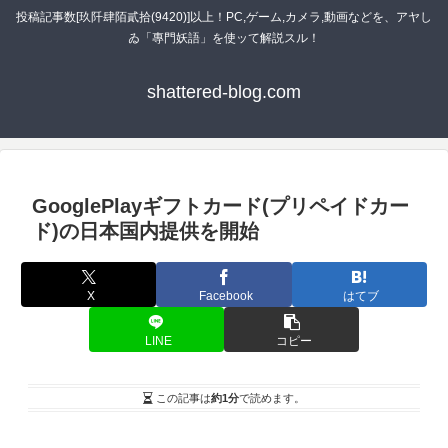
投稿記事数[玖阡肆陌貳拾(9420)]以上！PC,ゲーム,カメラ,動画などを、アヤし
ゐ「專門妖語」を使ッて解説スル！
shattered-blog.com
GooglePlayギフトカード(プリペイドカー
ド)の日本国内提供を開始
X
Facebook
はてブ
LINE
コピー
この記事は
約1分
で読めます。