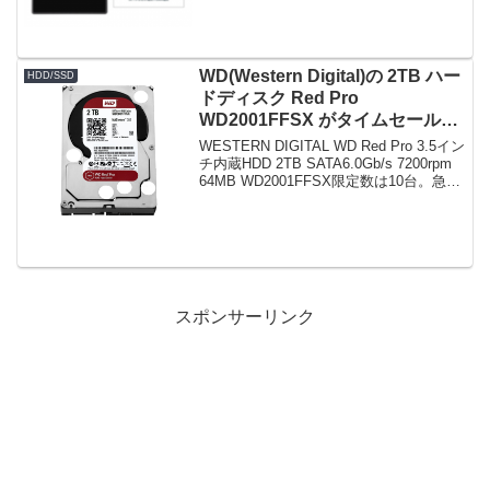
のモバイルルーター)のアマゾン特売価格
の変遷を追うNEC Aterm ...
WD(Western Digital)の 2TB ハー
HDD/SSD
ドディスク Red Pro
WD2001FFSX がタイムセールで
16,940円！
WESTERN DIGITAL WD Red Pro 3.5イン
チ内蔵HDD 2TB SATA6.0Gb/s 7200rpm
64MB WD2001FFSX限定数は10台。急グ
ェ！WESTERN DIGITAL WD Red Pro
3.5...
スポンサーリンク