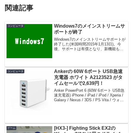
関連記事
Windows7のメインストリームサ
コンピュータ
ポートが終了
Windows7のメインストリームサポートが
終了した(米国時間2015年1月13日)。今
後、サポートは有償となり、新機能も追
加されないが、セキュリティ問題に対す
るパッチの提供は継続されるので、特に
問題ないかと。延長サポートの終了は
2020年...
Ankerの 60W 6ポート USB急速
コンピュータ
充電器 ホワイト A2123523 がタ
イムセールで2,639円！
Anker PowerPort 6 (60W 6ポート USB急
速充電器) iPhone / iPad / iPod / Xperia /
Galaxy / Nexus / 3DS / PS Vita / ウォー
クマン他対応 【PowerI...
[HX3-] Fighting Stick EX2の
ゲーム