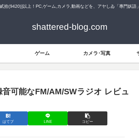
貳拾(9420)]以上！PC,ゲーム,カメラ,動画などを、アヤしゐ「專門妖
shattered-blog.com
ゲーム
カメラ･写真
53) 録音可能なFM/AM/SWラジオ レビュ
はてブ
LINE
コピー