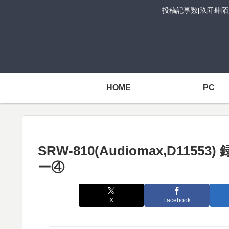
投稿記事数[玖阡肆陌
HOME
PC
SRW-810(Audiomax,D115
ー④
X
Facebook