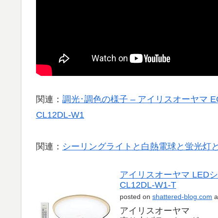
関連：
調光･調色の様子 – アイリスオーヤマ E
CL12DL-W1
関連：
シーリングライトと白熱電球と蛍光灯と
アイリスオーヤマ LED
CL12DL-W1-T
posted on
shattered-blog.com
a
アイリスオーヤマ