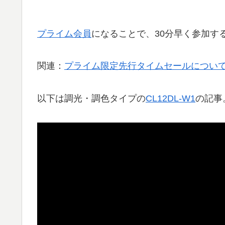
プライム会員
になることで、30分早く参加す
関連：
プライム限定先行タイムセールについて 
以下は調光・調色タイプの
CL12DL-W1
の記事