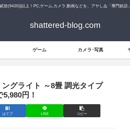
貳拾(9420)]以上！PC,ゲーム,カメラ,動画などを、アヤしゐ「專門妖
shattered-blog.com
ゲーム
カメラ･写真
リングライト ～8畳 調光タイプ
5,980円！
はてブ
LINE
コピー