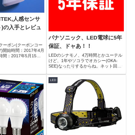
ANTEK,人感センサ
ト)の入手とレビュ
パナソニック、LED電球に5年
Fクーポン(クーポンコー
保証、ドャあ！！
Y)開始時間：2017年4月
LEDのシナモノ、4万時間とかユーテル
了時間：2017年5月15日
けど、1年やソコラでオカシー(OKA-
AVANTEK,人感センサー
SEE)なったりするからね。ネット回線
入手した。人感センサー
の理論上カヨ(佳代)！パナソニックは12
..
月1日から自社製のLED電球に長期保証
LED
をつける。点灯しなくなる故障が購入
後5年以内にあ...