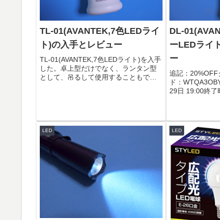
TL-01(AVANTEK,7色LEDライ
DL-01(AV
ト)の入手とレビュー
ーLEDライ
ー
TL-01(AVANTEK,7色LEDライト)を入手
した。卓上型だけでなく、ランタン型
追記：20%OF
として、吊るして使用することもでき
ド：WTQA3OB
る。箱の外観は、以下。内容物は、本
29日 19:00終
体、説明書(日本語アリ)、マイクロUSB
23:59DL-01(
ケーブル。TL-01は充電式であり、USB
LEDライト)を
ケー...
が付いており、暗.
LED
LED