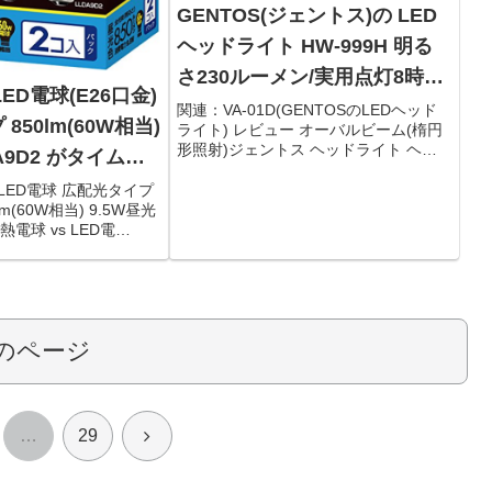
GENTOS(ジェントス)の LED
ヘッドライト HW-999H 明る
さ230ルーメン/実用点灯8時間
LED電球(E26口金)
がタイムセールで2,007円！
関連：VA-01D(GENTOSのLEDヘッド
850lm(60W相当)
ライト) レビュー オーバルビーム(楕円
形照射)ジェントス ヘッドライト ヘッ
A9D2 がタイムセ
ドウォーズ 【明るさ230ルーメン/実用
9円！
点灯8時間】 HW-999H限定数は180
 LED電球 広配光タイプ
台。急グェ！ジェントス ヘッドライ...
0lm(60W相当) 9.5W昼光
電球 vs LED電
決)と、LED電球選択の注
ED電球 E26口金 2個パ
のページ
次
…
29
へ