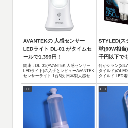
AVANTEKの 人感センサー
STYLED(
LEDライト DL-01 がタイムセ
球(60W相当
ールで1,399円！
千円以下で
たり378円
関連：DL-01(AVANTEK,人感センサー
何かシラン(SILA
LEDライト)の入手とレビューAVANTEK
タイルド)のLE
センサーライト 1台3役 日本製人感セン
タイルド LED電
サー LEDライト ランタン 懐中電灯 デ
パック 一般電球 
スクライト 省エネ USB充電式 マグネッ
850lm (昼光
LED
LED
ト付き 貼り付け型 階段...
LLDAD9O1P2送