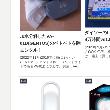
ダイソーのLE
加水分解したVA-
4万時間vs1
01D(GENTOS)のベトベトを除
(2020年9月)
去シタル！
さ(W)や色等
は、過去に買った
(2022年11月)2016年に買(コ)ぅ～た、
のシナモノ。写
GENTOS(ジェントス)のLEDヘッドライ
が、右の方がデ
トであるVA-01Dにツゐて。関連：VA-
55×95mm(昼光
01D(GENTOSのLEDヘッドライト) レ
色)重さも全...
ビュー オーバルビーム(楕円形照射)数
年前の時点で、外装が加...
LED
LED