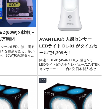
D(60W)の比較 –
AVANTEKの 人感センサー
.5万時間
LEDライト DL-01 がタイムセ
ダイソーのLEDには、明る
、様々な種類がある。以下
ールで1,399円！
、60W(広配光タイプ)
真では分かりにくい
関連：DL-01(AVANTEK,人感センサー
カゐ。左：
LEDライト)の入手とレビューAVANTEK
色)右：60×105mm(昼白
センサーライト 1台3役 日本製人感セン
サー LEDライト ランタン 懐中電灯 デ
スクライト 省エネ USB充電式 マグネッ
LED
ト付き 貼り付け型 階段...