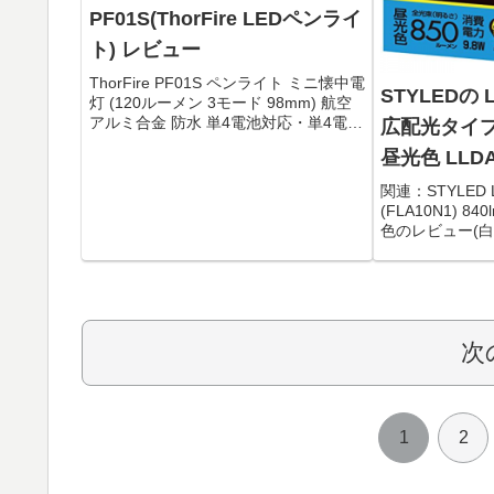
PF01S(ThorFire LEDペンライ
ト) レビュー
ThorFire PF01S ペンライト ミニ懐中電
STYLEDの 
灯 (120ルーメン 3モード 98mm) 航空
アルミ合金 防水 単4電池対応・単4電池
広配光タイプ 
1本使用のLEDペンライト。・内容物
昼光色 LLD
は、本体(クリップ付)、説明書(英語)、
交換用リング2個。・スイ...
ールで1,11
関連：STYLED
(FLA10N1) 84
色のレビュー(白熱
球,60W同士対
意点STYLED L
ック(昼光...
次
1
2