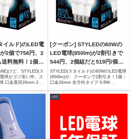
スタイルド)のLED電
[クーポン] STYLEDの60Wの
)が2個で756円、2
LED電球(850lm)が2割引きで
も送料無料！1個あ
544円、2個組だと519円/個、
！！
ダイソーのソレにセマる！ [ア
NE)けど、STYLED(ス
STYLED(スタイルド)の60WのLED電球
D電球がゴツ安い件。ス
(850lm)が、クーポンで2割引き！1個：
マゾン]
球 口金直径26mm 2個
口金26mm 全方向タイプ 9.8W
全方向タイプ 9.8W
850lm(昼光色相当・電球60W相当)
色相当・電球60W相当)
LLDAD9O1P12個組：口金26mm 全方
LED
料...
向タイプ 9.8W 85...