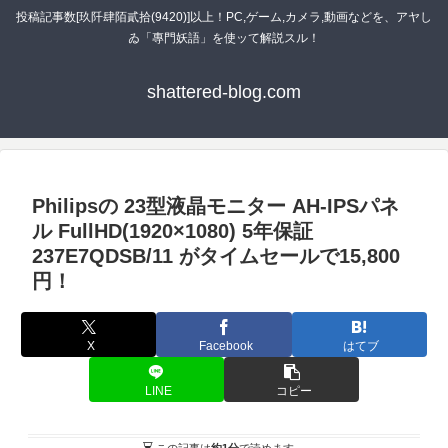
投稿記事数[玖阡肆陌貳拾(9420)]以上！PC,ゲーム,カメラ,動画などを、アヤし
ゐ「專門妖語」を使ッて解説スル！
shattered-blog.com
Philipsの 23型液晶モニター AH-IPSパネ
ル FullHD(1920×1080) 5年保証
237E7QDSB/11 がタイムセールで15,800
円！
X
Facebook
はてブ
LINE
コピー