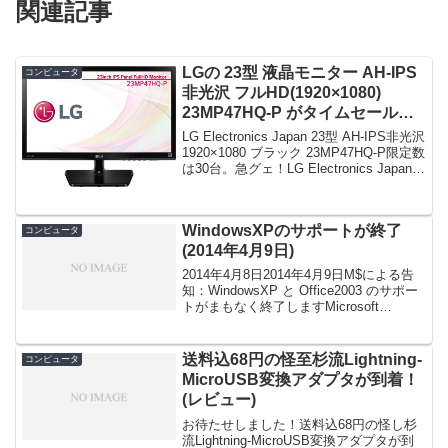
関連記事
LGの 23型 液晶モニター AH-IPS
コンピュータ
非光沢 フルHD(1920×1080)
23MP47HQ-P がタイムセールで
13,480円！
LG Electronics Japan 23型 AH-IPS非光沢
1920×1080 ブラック 23MP47HQ-P限定数
は30台。急グェ！LG Electronics Japan
23型 AH-IPS非光沢 1920×1080 ブラッ...
WindowsXPのサポートが終了
コンピュータ
(2014年4月9日)
2014年4月8日2014年4月9日M$による告
知：WindowsXP と Office2003 のサポー
トがまもなく終了しますMicrosoft
Windows 8.1 Pro (DSP版) 64bit 日本語
posted on shat...
送料込68円の怪至杉流Lightning-
コンピュータ
MicroUSB変換アダプタが到着！
(レビュー)
お待たせしました！送料込68円の怪し杉
流Lightning-MicroUSB変換アダプタが到