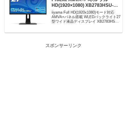
HD(1920×1080) XB2783HSU-B1
がタイムセールで24,980円！
iiyama Full HD(1920x1080)モード対応
AMVA+パネル搭載 WLEDバックライト27
型ワイド液晶ディスプレイ XB2783HSU-
B1限定数は30台。急グェ！iiyama Full
HD(1920x1080)モード対...
スポンサーリンク