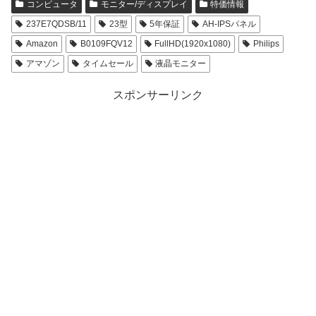
コンピュータ
モニター/ディスプレイ
特価情報
237E7QDSB/11
23型
5年保証
AH-IPSパネル
Amazon
B0109FQV12
FullHD(1920x1080)
Philips
アマゾン
タイムセール
液晶モニター
スポンサーリンク