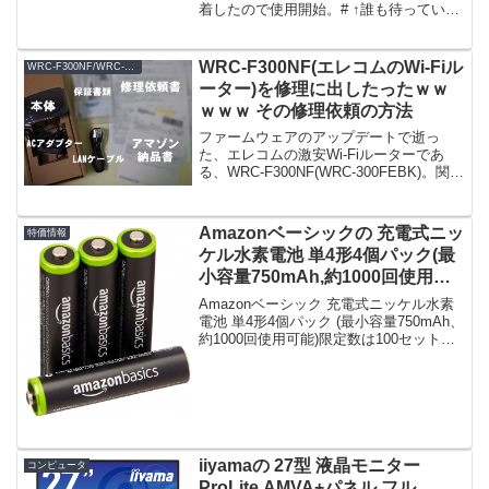
着したので使用開始。# ↑誰も待っていな
い。怪し杉流Lightning-MicroUSB変換ア
ダプタメール便(ヤマト運輸)なので、到着
は遅かった。メ...
WRC-F300NF(エレコムのWi-Fiル
WRC-F300NF/WRC-300FEBK
ーター)を修理に出したったｗｗ
ｗｗｗ その修理依頼の方法
ファームウェアのアップデートで逝っ
た、エレコムの激安Wi-Fiルーターであ
る、WRC-F300NF(WRC-300FEBK)。関
連：WRC-F300NF(WRC-300FEBK)をファ
ームウェアアップデートで逝カシたった
ｗｗｗｗｗｗｗｗｗｗ...
Amazonベーシックの 充電式ニッ
特価情報
ケル水素電池 単4形4個パック(最
小容量750mAh,約1000回使用可
能) HR-4UTG-AMZN(4P) がタイ
Amazonベーシック 充電式ニッケル水素
ムセールで598円！
電池 単4形4個パック (最小容量750mAh、
約1000回使用可能)限定数は100セット。
急グェ！Amazonベーシック 充電式ニッ
ケル水素電池 単4形4個パック (最小容量
750mAh、約100...
iiyamaの 27型 液晶モニター
コンピュータ
ProLite AMVA+パネル フル