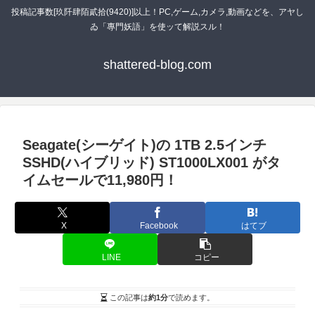
投稿記事数[玖阡肆陌貳拾(9420)]以上！PC,ゲーム,カメラ,動画などを、アヤし
ゐ「專門妖語」を使ッて解説スル！
shattered-blog.com
Seagate(シーゲイト)の 1TB 2.5インチ
SSHD(ハイブリッド) ST1000LX001 がタ
イムセールで11,980円！
X
Facebook
はてブ
LINE
コピー
この記事は
約1分
で読めます。