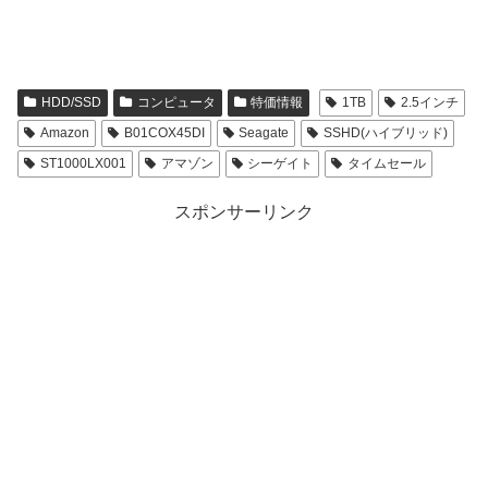
HDD/SSD
コンピュータ
特価情報
1TB
2.5インチ
Amazon
B01COX45DI
Seagate
SSHD(ハイブリッド)
ST1000LX001
アマゾン
シーゲイト
タイムセール
スポンサーリンク