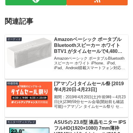
関連記事
Amazonベーシック ポータブル
オーディオ
Bluetoothスピーカー ホワイト
BTV1 がタイムセールで4,480
円！
Amazonベーシック ポータブルBluetooth
スピーカー ホワイト iPhone、iPod、
iPad、Android搭載スマートフォン対応限
定数は30台。急グェ！Amazonベーシッ
ク ポータブルBluetoothスピーカー ホワ
イト...
[アマゾン] タイムセール祭 [2019
特価情報
年4月20日-4月23日]
期間：2019年4月20日(土)午前9時～4月23
日(火)23時59分セール会場(開始前も確認
可能)⇒アマゾン タイムセール祭り セー
ル会場関連：プライム会員の無料体験
ASUSの 23.8型 液晶モニター IPS
モニター/ディスプレイ
フルHD(1920×1080) 7mm薄枠