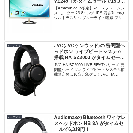
VZ249H がタイムセールで15,980
円！
【Amazon.co.jp限定】ASUS フレームレ
ス モニター 23.8インチ IPS 薄さ7mmの
ウルトラスリム ブルーライト軽減 フリッ
カーフリー HDMI,D-sub スピーカー
VZ249H限定数は30台。急グェ！
【Amazon....
JVC(JVCケンウッド)の 密閉型ヘ
オーディオ
ッドホン ライブビートシステム
搭載 HA-SZ2000 がタイムセール
で16,800円！
JVC HA-SZ2000 LIVE BEATシリーズ 密
閉型ヘッドホン ライブビートシステム搭
載限定数は10台。急グェ！JVC HA-
SZ2000 LIVE BEATシリーズ 密閉型ヘッ
ドホン ライブビートシステム搭載posted
on ...
Audiomaxの Bluetooth ワイヤレ
オーディオ
スヘッドホン HB-8A がタイムセ
ールで6,319円！