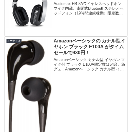
Audiomax HB-8Aワイヤレスヘッドホン
マイク内蔵、密閉式Bluetoothステレオヘ
ッドフォン（19時間連続稼動）限定数は
50台。急グェ！関連：HB-8A(Audiomax
のBluetoothワイヤレスヘッドホン)のレビ
ューAu...
Amazonベーシックの カナル型イ
オーディオ
ヤホン ブラック E100A がタイム
セールで930円！
Amazonベーシック カナル型 イヤホン マ
イク付 ブラック E100A限定数は54台。急
グェ！Amazonベーシック カナル型 イヤ
ホン マイク付 ブラック E100Aposted on
shattered-blog.com at 16...