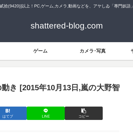
貳拾(9420)]以上！PC,ゲーム,カメラ,動画などを、アヤしゐ「專門妖
shattered-blog.com
ゲーム
カメラ･写真
装機の動き [2015年10月13日,嵐の大野智
はてブ
LINE
コピー