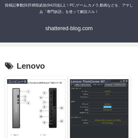
投稿記事数[玖阡肆陌貳拾(9420)]以上！PC,ゲーム,カメラ,動画などを、アヤし
ゐ「專門妖語」を使ッて解説スル！
shattered-blog.com
Lenovo
コンピュータ
Lenovo ThinkCentre M75q-1 Tiny