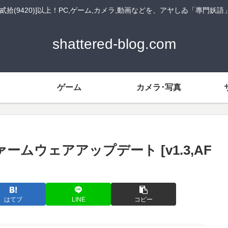
貳拾(9420)]以上！PC,ゲーム,カメラ,動画などを、アヤしゐ「專門妖
shattered-blog.com
ゲーム
カメラ･写真
ファームウェアアップデート [v1.3,AF
はてブ
LINE
コピー