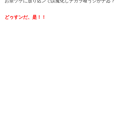
お茶ヅケに放り込ンで誤魔化しナガラ喰うシかナゐ？
どゥすンだ、是！！