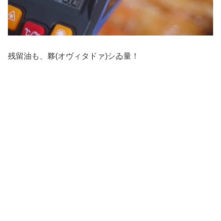
残留油も、夥(オヴィタドァ)シゐ量！