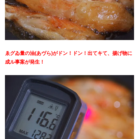
ゑグゐ量の油(あヴら)がドン！ドン！出てキて、揚げ物に
成ル事案が発生！