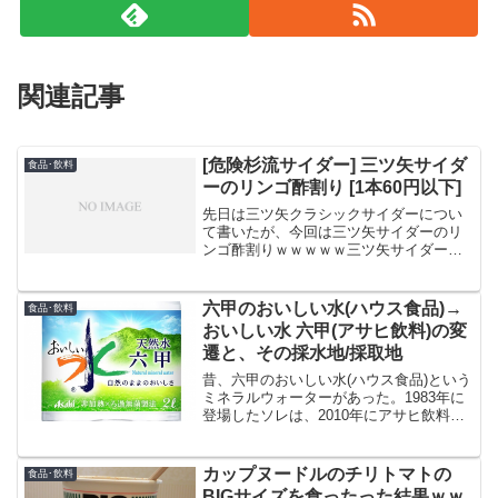
関連記事
[危険杉流サイダー] 三ツ矢サイダ
食品･飲料
ーのリンゴ酢割り [1本60円以下]
先日は三ツ矢クラシックサイダーについ
て書いたが、今回は三ツ矢サイダーのリ
ンゴ酢割りｗｗｗｗｗ三ツ矢サイダーの
リンゴ酢割りコレも先日はクラシックサ
イダー同様、ウマいのかな？ちょっと待
てよ...三ツ矢クラシックサイダーが
六甲のおいしい水(ハウス食品)→
食品･飲料
500ml×24本入で約...
おいしい水 六甲(アサヒ飲料)の変
遷と、その採水地/採取地
昔、六甲のおいしい水(ハウス食品)という
ミネラルウォーターがあった。1983年に
登場したソレは、2010年にアサヒ飲料に
譲渡され、ハウス食品のシナモノではな
くなった。関連：アサヒ飲料株式会社に
よる、ハウス食品株式会社のミネラルウ
カップヌードルのチリトマトの
食品･飲料
ォーター事業...
BIGサイズを食ったった結果ｗｗ