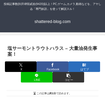
投稿記事数[玖阡肆陌貳拾(9420)]以上！PC,ゲーム,カメラ,動画などを、アヤし
ゐ「專門妖語」を使ッて解説スル！
shattered-blog.com
塩サーモントラウトハラス – 大量油発生事
案！
X
Facebook
はてブ
LINE
コピー
この記事は
約1分
で読めます。