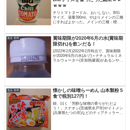
ｗｗｗ
チリトマトヌードル、おいしない。BIG
サイズ、湯量390ml。やはりメインの三種
にすればよかった。メインの三種：標
準、シーフード、カレー但し、カレーは
昨日食べたので除外。気分的には標準一
択か。
賞味期限が2020年6月の水(賞味期
食品･飲料
限切れ)を飲ンだる！
(2022年2月)2022年2月時点で、賞味期限
が2020年6月の水(みヅ)＝ナチュラルミネ
ラルウォーター(非加熱濾過)があるンやケ
ド、飲ンでも大丈夫かな/佳奈？変(へン)
なニオゐや味/あヂはせンかッたケド...モ
ロ～てきたンではなく、買ぅ...
懐かしの味噌らーめん 山本製粉 5
食品･飲料
食で税別127円！
師、曰く「芳醇な味噌の香りがただよ
う！」スナオシ(茨城県水戸市)やイトメン
(兵庫県たつの市)などのティアティラーメ
ン戰國時代に、新たな勢力が出現！その
名は、「山本製粉株式会社」！ドコだよ
ｗｗｗｗｗｗｗｗｗｗ師、曰く「ポンポ