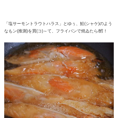
「塩サーモントラウトハラス」とゆぅ、鮭(シャケ)のよう
なもン(推測)を買(コ)～て、フライパンで焼ゐたら/鱈！