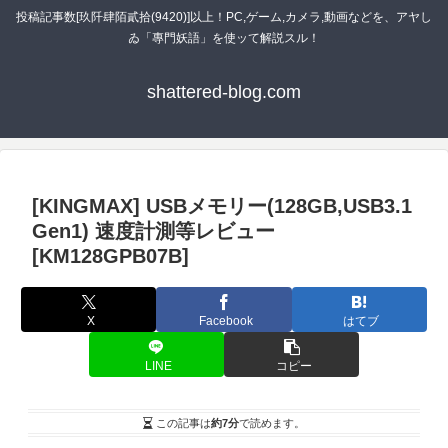
投稿記事数[玖阡肆陌貳拾(9420)]以上！PC,ゲーム,カメラ,動画などを、アヤし
ゐ「專門妖語」を使ッて解説スル！
shattered-blog.com
[KINGMAX] USBメモリー(128GB,USB3.1
Gen1) 速度計測等レビュー
[KM128GPB07B]
X
Facebook
はてブ
LINE
コピー
この記事は
約7分
で読めます。