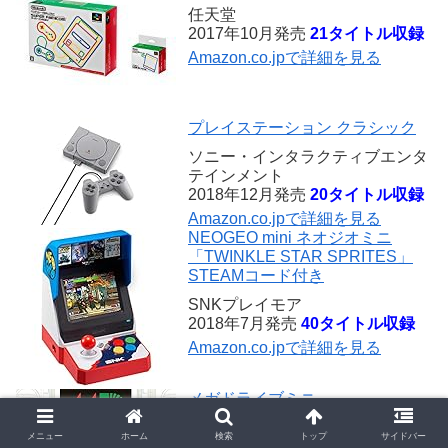
任天堂
2017年10月発売
21タイトル収録
Amazon.co.jpで詳細を見る
プレイステーション クラシック
ソニー・インタラクティブエンタ
テインメント
2018年12月発売
20タイトル収録
Amazon.co.jpで詳細を見る
NEOGEO mini ネオジオミニ
「TWINKLE STAR SPRITES」
STEAMコード付き
SNKプレイモア
2018年7月発売
40タイトル収録
Amazon.co.jpで詳細を見る
メガドライブミニ
セガゲームス
メニュー
ホーム
検索
トップ
サイドバー
2019年9月発売
42タイトル収録