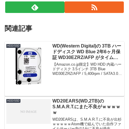
関連記事
WD(Western Digital)の 3TB ハー
HDD/SSD
ドディスク WD Blue 2年6ヶ月保
証 WD30EZRZ/AFP がタイムセ
ールで7,277円！
【Amazon.co.jp限定】WD HDD 内蔵ハー
ドディスク 3.5インチ 3TB Blue
WD30EZRZ/AFP / 5,400rpm / SATA3.0 /
2年6ヶ月保証限定数は200台。急グェ！関
連：ウエスタンデジタル(WD...
WD20EARS(WD,2TB)の
HDD/SSD
S.M.A.R.T.にまた不良がｗｗｗｗ
ｗ
WD20EARSは、S.M.A.R.T.に不良が出杉
ｗｗｗｗｗAtom機で組んでいた自作ファ
イルサーバー内の1台に不良が発生。