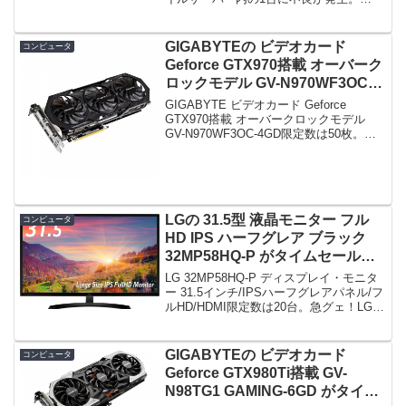
C5：代替処理保留中のセクタ数 7E通電
時間から計算すると、400日行ってない...
そして、そのすぐ後...C5：...
GIGABYTEの ビデオカード
コンピュータ
Geforce GTX970搭載 オーバーク
ロックモデル GV-N970WF3OC-
4GD がタイムセールで35,701
GIGABYTE ビデオカード Geforce
円！
GTX970搭載 オーバークロックモデル
GV-N970WF3OC-4GD限定数は50枚。急
グェ！GIGABYTE ビデオカード Geforce
GTX970搭載 オーバークロックモデル
GV...
LGの 31.5型 液晶モニター フル
コンピュータ
HD IPS ハーフグレア ブラック
32MP58HQ-P がタイムセールで
26,980円！
LG 32MP58HQ-P ディスプレイ・モニタ
ー 31.5インチ/IPSハーフグレアパネル/フ
ルHD/HDMI限定数は20台。急グェ！LG
32MP58HQ-P ディスプレイ・モニター
31.5インチ/IPSハーフグレアパネル/フル
HD/...
GIGABYTEの ビデオカード
コンピュータ
Geforce GTX980Ti搭載 GV-
N98TG1 GAMING-6GD がタイム