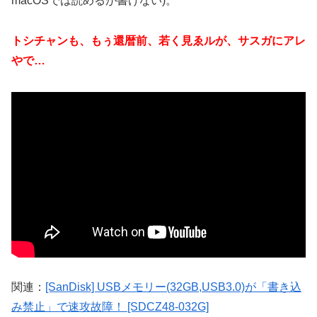
macOSでは読めるが書けない)。
トシチャンも、もぅ還暦前、若く見ゑルが、サスガにアレ
やで…
関連：
[SanDisk] USBメモリー(32GB,USB3.0)が「書き込
み禁止」で速攻故障！ [SDCZ48-032G]