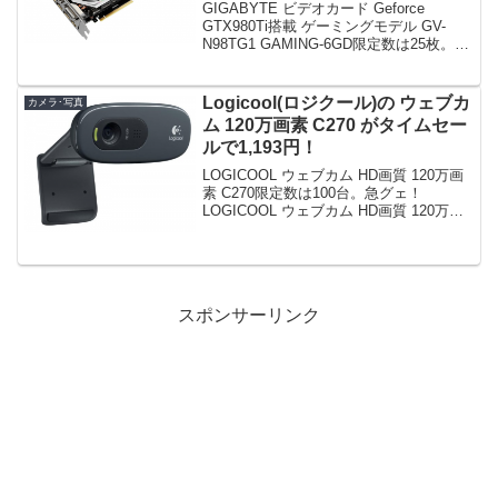
セールで79,712円！
GIGABYTE ビデオカード Geforce
GTX980Ti搭載 ゲーミングモデル GV-
N98TG1 GAMING-6GD限定数は25枚。急
グェ！GIGABYTE ビデオカード Geforce
GTX980Ti搭載 ゲーミングモデル ...
Logicool(ロジクール)の ウェブカ
カメラ･写真
ム 120万画素 C270 がタイムセー
ルで1,193円！
LOGICOOL ウェブカム HD画質 120万画
素 C270限定数は100台。急グェ！
LOGICOOL ウェブカム HD画質 120万画
素 C270posted on shattered-blog.com at
16.03.07ロジクール...
スポンサーリンク