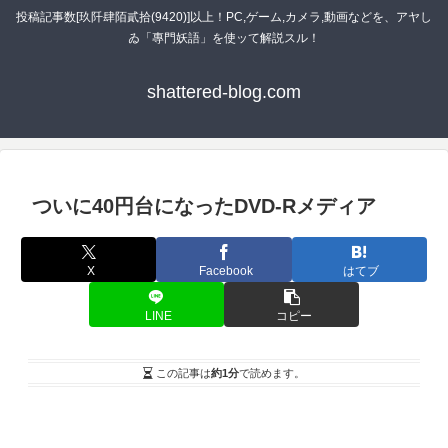
投稿記事数[玖阡肆陌貳拾(9420)]以上！PC,ゲーム,カメラ,動画などを、アヤし
ゐ「專門妖語」を使ッて解説スル！
shattered-blog.com
ついに40円台になったDVD-Rメディア
X
Facebook
はてブ
LINE
コピー
この記事は
約1分
で読めます。