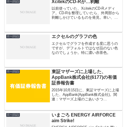
XcitekのCD-Rが…剥離
日々(日記)
以前使っていた、XcitekのCD-Rメディ
ア。CD-Rを整理していたら、外周部から
剥離しかけているものを発見。幸い、記
録面には至っていないようなので、他の
メディアに退避させました。色素の耐久
性もそうですが、このような(剥がれると
いった)物...
エクセルのグラフの色
日々(日記)
エクセルでグラフを作成する度に思うの
ですが、デフォルトではなぜ品のない色
なのでしょうか。特に濃い赤茶色。
東証マザーズに上場した、
日々(日記)
AppBank株式会社(6177)の有価
証券報告書
2015年10月15日に、東証マザーズに上場
した、AppBank(AppBank株式会社)。関
連：マザーズ上場のごあいさつ
(AppBank)有価証券報告書が公開されてい
るので、目を通してみてはどうだろう。
関連：新規上場のための有価証券報告...
いまごろ ENERGY AIRFORCE
日々(日記)
aim Strike!