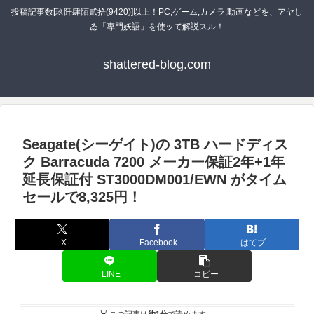
投稿記事数[玖阡肆陌貳拾(9420)]以上！PC,ゲーム,カメラ,動画などを、アヤし
ゐ「專門妖語」を使ッて解説スル！
shattered-blog.com
Seagate(シーゲイト)の 3TB ハードディス
ク Barracuda 7200 メーカー保証2年+1年
延長保証付 ST3000DM001/EWN がタイム
セールで8,325円！
X
Facebook
はてブ
LINE
コピー