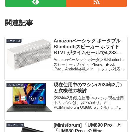
関連記事
Amazonベーシック ポータブル
オーディオ
Bluetoothスピーカー ホワイト
BTV1 がタイムセールで4,233
円！
Amazonベーシック ポータブルBluetooth
スピーカー ホワイト iPhone、iPod、
iPad、Android搭載スマートフォン対応限
定数は8台。急グェ！Amazonベーシック
ポータブルBluetoothスピーカー ホワイト
...
現在使用中のマシン(2024年2月)
コンピュータ
と次機種の検討
(2024年2月)現在使用中のマシン現在使用
中のマシンは、以下の通り。ミニ
PC(Minisforum UM690 Sナシ版) ← メイ
ンマシン・CPU：AMD Ryzen 9
6900HX・RAM：DDR5-4800 16GB × 2
枚・G...
[Minisforum] 「UM890 Pro」と
コンピュータ
「UM880 Pro」の展示