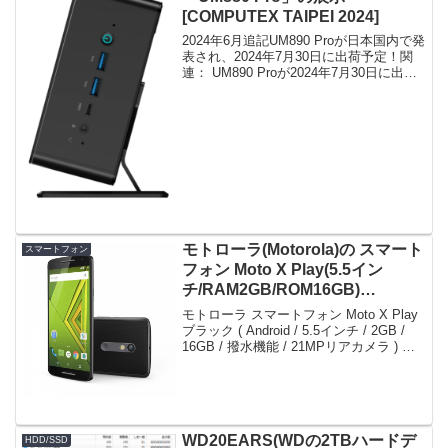
[COMPUTEX TAIPEI 2024]
2024年6月追記UM890 Proが日本国内で発
表され、2024年7月30日に出荷予定！関
連： UM890 Proが2024年7月30日に出荷
予定 －－－－－(2024年6月)台湾(1895年
から1945年まで日本が統治)で開催中の
COM...
モトローラ(Motorola)の スマート
スマートフォン
フォン Moto X Play(5.5イン
チ/RAM2GB/ROM16GB)
AP3597AE7J4 ブラック が特選
モトローラ スマートフォン Moto X Play
タイムセールで23,800円！
ブラック ( Android / 5.5インチ / 2GB /
16GB / 撥水機能 / 21MPリアカメラ ) 国
内正規代理店 AP3597AE7J4本日限定、
急グェ！モトローラ スマ...
WD20EARS(WDの2TBハードデ
HDD/SSD