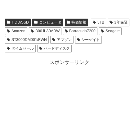
HDD/SSD
コンピュータ
特価情報
3TB
3年保証
Amazon
B00JLA0ADW
Barracuda7200
Seagate
ST3000DM001/EWN
アマゾン
シーゲイト
タイムセール
ハードディスク
スポンサーリンク