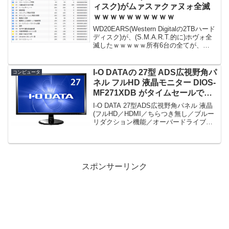
ィスク)がムァスァクァヌォ全滅
ｗｗｗｗｗｗｗｗｗｗ
WD20EARS(Western Digitalの2TBハード
ディスク)が、(S.M.A.R.T.的に)ホヴォ全
滅したｗｗｗｗｗ所有6台の全てが、
CrystalDiskInfo的にユート、注意(黄色)の
状態。具体的には、05：代替処理済の
セ...
I-O DATAの 27型 ADS広視野角パ
コンピュータ
ネル フルHD 液晶モニター DIOS-
MF271XDB がタイムセールで
23,560円！
I-O DATA 27型ADS広視野角パネル 液晶
(フルHD／HDMI／ちらつき無し／ブルー
リダクション機能／オーバードライブ機
能搭載) DIOS-MF271XDB限定数は50台。
急グェ！I-O DATA 27型ADS広視野角パネ
ル 液晶(...
スポンサーリンク