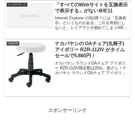
「すべてのWebサイトを互換表示
インターネット
で表示する」がない＠IE11
Internet Explorer の9以降？には「互換表
示」というものがある。これを有効にし
ないと、レイアウトが崩れてしまうWEB
サイトが存在する。他のブラウザにはな
いのに、IEだけにそんな設定があるの
は、IEが●ソなのか、それとも優れて...
ナカバヤシの OAチェア(丸椅子)
特価情報
アイボリー RZR-112IV がタイム
セールで5,860円！
ナカバヤシ ラウンドOAチェア アイボリ
ー RZR-112IV限定数は20台。急グェ！ナ
カバヤシ ラウンドOAチェア アイボリー
RZR-112IVposted on shattered-blog.com
at 16.02.24ナカバヤシ ...
スポンサーリンク