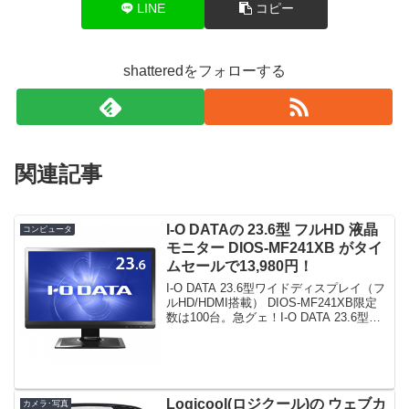
LINE
コピー
shatteredをフォローする
関連記事
I-O DATAの 23.6型 フルHD 液晶
コンピュータ
モニター DIOS-MF241XB がタイ
ムセールで13,980円！
I-O DATA 23.6型ワイドディスプレイ（フ
ルHD/HDMI搭載） DIOS-MF241XB限定
数は100台。急グェ！I-O DATA 23.6型ワ
イドディスプレイ（フルHD/HDMI搭載）
DIOS-MF241XBposted on...
Logicool(ロジクール)の ウェブカ
カメラ･写真