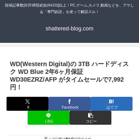
投稿記事数[玖阡肆陌貳拾(9420)]以上！PC,ゲーム,カメラ,動画などを、アヤし
ゐ「專門妖語」を使ッて解説スル！
shattered-blog.com
WD(Western Digital)の 3TB ハードディス
ク WD Blue 2年6ヶ月保証
WD30EZRZ/AFP がタイムセールで7,992
円！
X
Facebook
はてブ
LINE
コピー