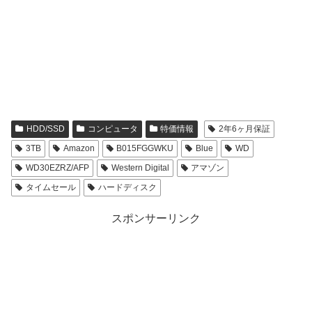
HDD/SSD
コンピュータ
特価情報
2年6ヶ月保証
3TB
Amazon
B015FGGWKU
Blue
WD
WD30EZRZ/AFP
Western Digital
アマゾン
タイムセール
ハードディスク
スポンサーリンク