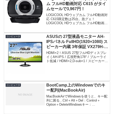
ム フルHD動画対応 C615 がタイ
ムセールで3,967円！
LOGICOOL HDウェブカム フルHD動画対
応 C615限定数は25台。急グェ！
LOGICOOL HDウェブカム フルHD動画対
応 C615posted on shattered-blog.com at
16.01.02ロジクール (2...
ASUSの 27型液晶モニター AH-
コンピュータ
IPSパネル FullHD(1920×1080) ス
ピーカー内蔵 3年保証 VX279H-J
がタイムセールで31,180円！
HDMI×2！ASUS 27型フルHDディスプレ
イ ( AH-IPS / 広視野角178° / ブルーライ
ト低減 / HDMI×2,D-sub×1 / スピーカー内
蔵 / ブラック / 3年保証 ) VX279H-J限定
数は20台。急グェ！...
BootCamp上のWindowsでのキ
コンピュータ
ー配列(MacBookAir)
MacBookAirでWindowsを使うと、キー配
列に困る...Ctrl＋Alt＋Del：Control＋
Option＋DeleteWindowsキー：
commanBackSpace：deleteDelete：Fn＋
DelHome：Fn＋...