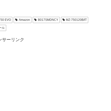
750 EVO
Amazon
B017SMDNCY
MZ-750120B/IT
ール
ンサーリンク