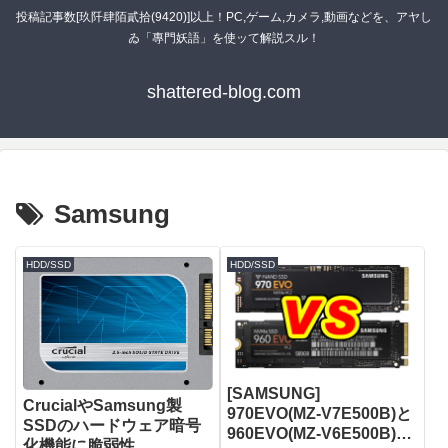
投稿記事数[玖阡肆陌貳拾(9420)]以上！PC,ゲーム,カメラ,動画などを、アヤし
ゐ「專門妖語」を使ッて解説スル！
shattered-blog.com
Samsung
HDD/SSD
HDD/SSD
[SAMSUNG]
CrucialやSamsung製
970EVO(MZ-V7E500B)と
SSDのハードウェア暗号
960EVO(MZ-V6E500B)が
化機能に脆弱性