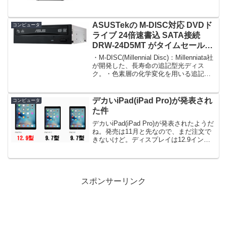
ィスプレイ XU2390HS-B2限定数は300
台。急グェ！iiyama スリムベゼル+AH...
ASUSTekの M-DISC対応 DVDド
コンピュータ
ライブ 24倍速書込 SATA接続
DRW-24D5MT がタイムセールで
1,780円！
・M-DISC(Millennial Disc)：Millenniata社
が開発した、長寿命の追記型光ディス
ク。・色素層の化学変化を用いる追記型
光ディスクとは異なり、色素層や反射層
を持たず、無機系の材料を使用。・耐光
性、耐熱性、耐湿性に優れ...
デカいiPad(iPad Pro)が発表され
コンピュータ
た件
デカいiPad(iPad Pro)が発表されたようだ
ね。発売は11月と先なので、まだ注文で
きないけど。ディスプレイは12.9インチ
で、解像度は2732×2048ピクセル
(264ppi)。iPad Airのソレは9.7インチで、
解像度は2,0...
スポンサーリンク