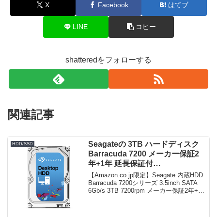
X
Facebook
はてブ
LINE
コピー
shatteredをフォローする
関連記事
Seagateの 3TB ハードディスク
HDD/SSD
Barracuda 7200 メーカー保証2
年+1年 延長保証付
ST3000DM001/EWN がタイムセ
【Amazon.co.jp限定】Seagate 内蔵HDD
ールで9,218円！
Barracuda 7200シリーズ 3.5inch SATA
6Gb/s 3TB 7200rpm メーカー保証2年+1
年 延長保証付き ST3000DM001/EWN
(FFP)...