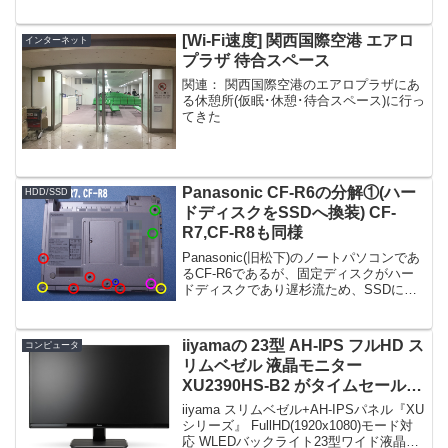
[Wi-Fi速度] 関西国際空港 エアロ
インターネット
プラザ 待合スペース
関連： 関西国際空港のエアロプラザにあ
る休憩所(仮眠･休憩･待合スペース)に行っ
てきた
Panasonic CF-R6の分解①(ハー
HDD/SSD
ドディスクをSSDへ換装) CF-
R7,CF-R8も同様
Panasonic(旧松下)のノートパソコンであ
るCF-R6であるが、固定ディスクがハー
ドディスクであり遅杉流ため、SSDに換
装することにした。だが、換装するに
は、ほぼ全分解しなければならない面倒
杉流構造。この構造は、後継のCF-R7や
iiyamaの 23型 AH-IPS フルHD ス
コンピュータ
CF...
リムベゼル 液晶モニター
XU2390HS-B2 がタイムセールで
18,029円！
iiyama スリムベゼル+AH-IPSパネル『XU
シリーズ』 FullHD(1920x1080)モード対
応 WLEDバックライト23型ワイド液晶デ