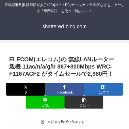
投稿記事数[玖阡肆陌貳拾(9420)]以上！PC,ゲーム,カメラ,動画などを、アヤし
ゐ「專門妖語」を使ッて解説スル！
shattered-blog.com
ELECOM(エレコム)の 無線LANルーター
親機 11ac/n/a/g/b 867+300Mbps WRC-
F1167ACF2 がタイムセールで2,980円！
X
Facebook
はてブ
LINE
コピー
この記事は
約1分
で読めます。