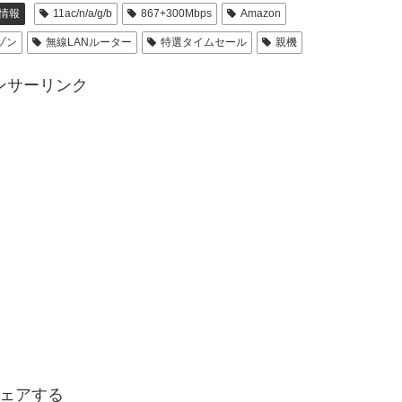
情報
11ac/n/a/g/b
867+300Mbps
Amazon
ゾン
無線LANルーター
特選タイムセール
親機
ンサーリンク
ェアする