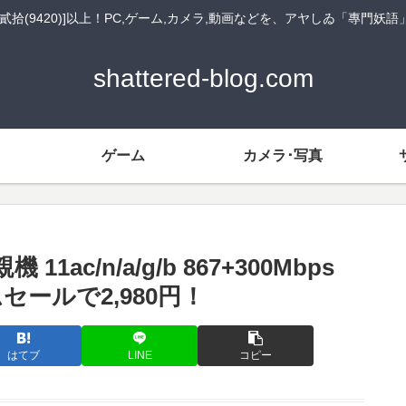
貳拾(9420)]以上！PC,ゲーム,カメラ,動画などを、アヤしゐ「專門妖
shattered-blog.com
ゲーム
カメラ･写真
1ac/n/a/g/b 867+300Mbps
ムセールで2,980円！
はてブ
LINE
コピー