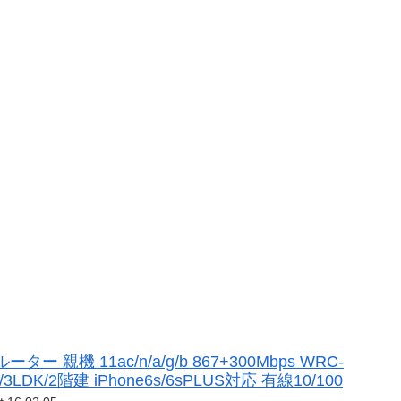
ーター 親機 11ac/n/a/g/b 867+300Mbps WRC-
3LDK/2階建 iPhone6s/6sPLUS対応 有線10/100