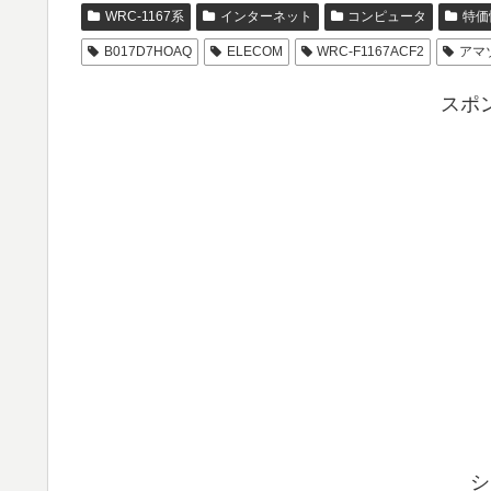
WRC-1167系
インターネット
コンピュータ
特価
B017D7HOAQ
ELECOM
WRC-F1167ACF2
アマ
スポ
シ