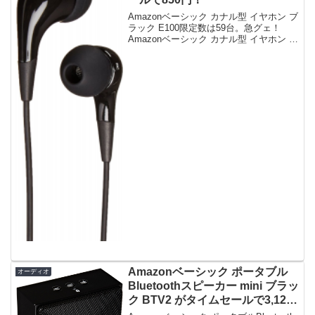
Amazonベーシック カナル型 イヤホン ブ
ラック E100限定数は59台。急グェ！
Amazonベーシック カナル型 イヤホン ブ
ラック E100posted on shattered-
blog.com at 15.12.16Amazon...
Amazonベーシック ポータブル
オーディオ
Bluetoothスピーカー mini ブラッ
ク BTV2 がタイムセールで3,120
円！