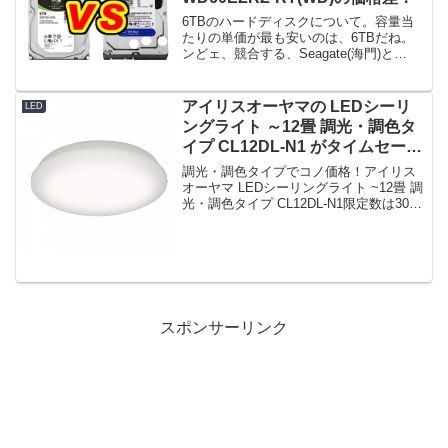
6TBのハードディスクについて。容量当
たりの単価が最も安いのは、6TBだね。
ンどェ、競合する、Seagate(海門)と
WD(ウェスタン・デジタル)の最安モデル
はSeagate：ST6000DM003 キャッシ
ュ：256MBWD：WD60EZ...
アイリスオーヤマの LEDシーリ
LED
ングライト ～12畳 調光・調色タ
イプ CL12DL-N1 がタイムセール
で7,180円！
調光・調色タイプでコノ価格！アイリス
オーヤマ LEDシーリングライト ~12畳 調
光・調色タイプ CL12DL-N1限定数は30
台。急グェ！アイリスオーヤマ LEDシー
リングライト ~12畳 調光・調色タイプ
CL12DL-N1posted...
スポンサーリンク