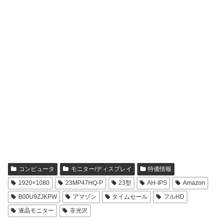
コンピュータ
モニター/ディスプレイ
特価情報
1920×1080
23MP47HQ-P
23型
AH-IPS
Amazon
B00U9ZJKPW
アマゾン
タイムセール
フルHD
液晶モニター
非光沢