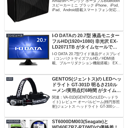
Amazonベーシック ポータブルBluetooth
スピーカーミニ ブラック iPhone、iPod、
iPad、Android搭載スマートフォン対応限
定数は17台。急グェ！Amazonベーシッ
ク ポータブルBluetoothスピーカーミニ
...
I-O DATAの 20.7型 液晶モニター
コンピュータ
フルHD(1920×1080) 非光沢 EX-
LD2071TB がタイムセールで
10,980円！
I-O DATA 20.7型ワイド液晶ディスプレイ
（コンパクトサイズフルHD／HDMI搭
載、ブルーリダクション機能搭載） EX-
LD2071TB限定数は300台。急グェ！I-O
DATA 20.7型ワイド液晶ディスプレイ
（コンパクトサイ...
GENTOS(ジェントス)の LEDヘッ
LED
ドライト GT-301D 明るさ210ル
ーメン/実用点灯6時間 がタイムセ
ールで1,834円！
関連：VA-01D(GENTOSのLEDヘッドラ
イト) レビュー オーバルビーム(楕円形照
射)ジェントス ヘッドライト GT-300シリ
ーズ 【明るさ210ルーメン/実用点灯6時
間】 GT-301D限定数は34台。急グェ！ジ
ェントス ヘッド...
ST6000DM003(Seagate)と
HDD/SSD
WD60EZRZ-RT(WD)の価格差！