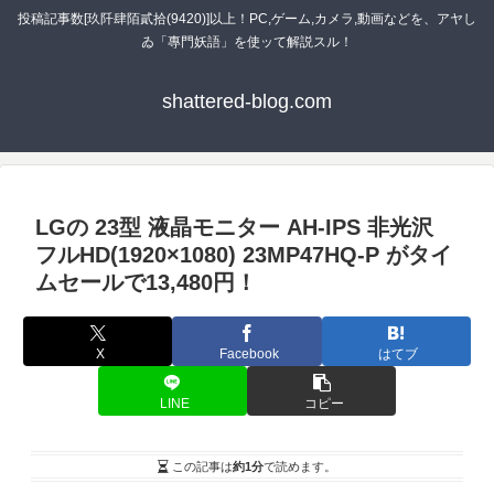
投稿記事数[玖阡肆陌貳拾(9420)]以上！PC,ゲーム,カメラ,動画などを、アヤし
ゐ「專門妖語」を使ッて解説スル！
shattered-blog.com
LGの 23型 液晶モニター AH-IPS 非光沢
フルHD(1920×1080) 23MP47HQ-P がタイ
ムセールで13,480円！
X
Facebook
はてブ
LINE
コピー
この記事は
約1分
で読めます。