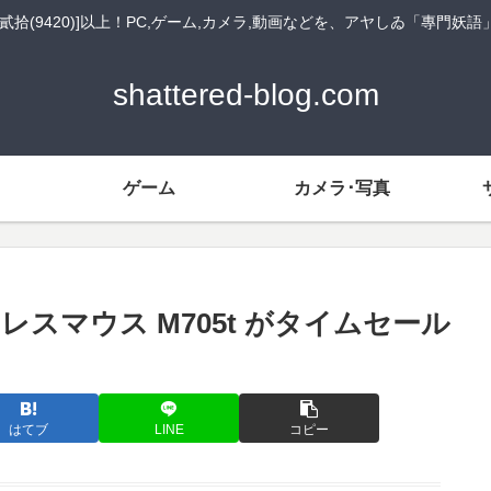
貳拾(9420)]以上！PC,ゲーム,カメラ,動画などを、アヤしゐ「專門妖
shattered-blog.com
ゲーム
カメラ･写真
イヤレスマウス M705t がタイムセール
はてブ
LINE
コピー