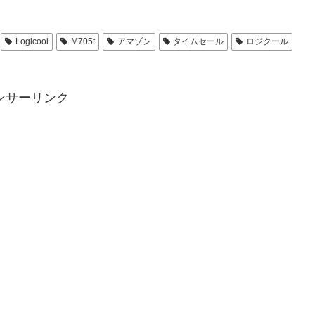
Logicool
M705t
アマゾン
タイムセール
ロジクール
ンサーリンク