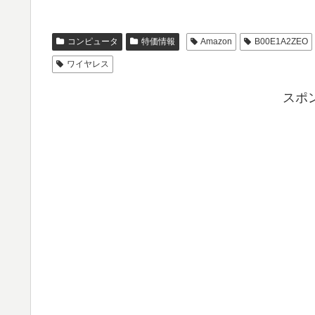
コンピュータ
特価情報
Amazon
B00E1A2ZEO
ワイヤレス
スポ