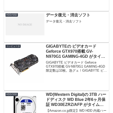
データ復元・消去ソフト
HDD/SSD
データ復元・消去ソフト
GIGABYTEの ビデオカード
コンピュータ
Geforce GTX970搭載 GV-
N970G1 GAMING-4GD がタイム
セールで43,221円！
GIGABYTE ビデオカード Geforce
GTX970搭載 GV-N970G1 GAMING-4GD
限定数は10枚。急グェ！GIGABYTE ビデ
オカード Geforce GTX970搭載 GV-
N970G1 GAMING-4GDpo...
WD(Western Digital)の 3TB ハー
HDD/SSD
ドディスク WD Blue 2年6ヶ月保
証 WD30EZRZ/AFP がタイムセ
ールで7,992円！
【Amazon.co.jp限定】WD HDD 内蔵ハー