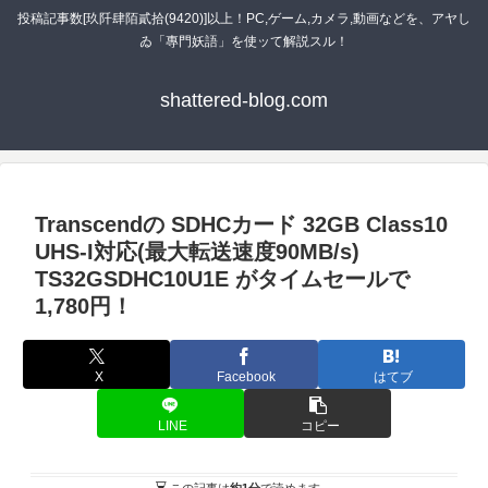
投稿記事数[玖阡肆陌貳拾(9420)]以上！PC,ゲーム,カメラ,動画などを、アヤし
ゐ「專門妖語」を使ッて解説スル！
shattered-blog.com
Transcendの SDHCカード 32GB Class10
UHS-I対応(最大転送速度90MB/s)
TS32GSDHC10U1E がタイムセールで
1,780円！
X
Facebook
はてブ
LINE
コピー