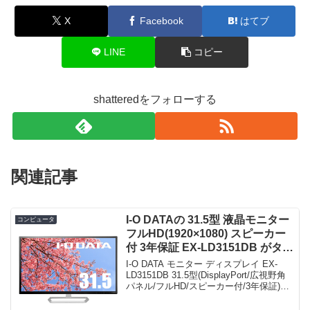
X
Facebook
はてブ
LINE
コピー
shatteredをフォローする
関連記事
I-O DATAの 31.5型 液晶モニター
コンピュータ
フルHD(1920×1080) スピーカー
付 3年保証 EX-LD3151DB がタイ
ムセールで26,800円！
I-O DATA モニター ディスプレイ EX-
LD3151DB 31.5型(DisplayPort/広視野角
パネル/フルHD/スピーカー付/3年保証)限
定数は50台。急グェ！I-O DATA モニター
ディスプレイ EX-LD3151DB...