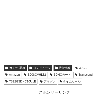
カメラ･写真
コンピュータ
特価情報
32GB
Amazon
B008CVHLT2
SDHCカード
Transcend
TS32GSDHC10U1E
アマゾン
タイムセール
スポンサーリンク