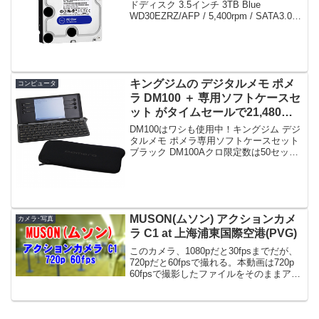
ドディスク 3.5インチ 3TB Blue
WD30EZRZ/AFP / 5,400rpm / SATA3.0 /
2年6ヶ月保証限定数は160台。急グェ！関
連：ウエスタンデジタル(WD...
キングジムの デジタルメモ ポメ
コンピュータ
ラ DM100 ＋ 専用ソフトケースセ
ット がタイムセールで21,480
円！
DM100はワシも使用中！キングジム デジ
タルメモ ポメラ専用ソフトケースセット
ブラック DM100Aクロ限定数は50セッ
ト。急グェ！関連：このブログが続いて
いる理由 - ポメラ DM100(キングジム) レ
ビュー関連：ブログ投稿の「手間...
MUSON(ムソン) アクションカメ
カメラ･写真
ラ C1 at 上海浦東国際空港(PVG)
このカメラ、1080pだと30fpsまでだが、
720pだと60fpsで撮れる。本動画は720p
60fpsで撮影したファイルをそのままアッ
プロードしたものである。MUSON(ムソ
ン) アクションカメラ 1080PフルHD高画
質 30m防水 ...