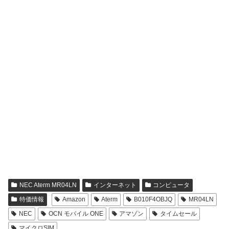
NEC Aterm MR04LN
インターネット
コンピュータ
特価情報
Amazon
Aterm
B010F4OBJQ
MR04LN
NEC
OCN モバイル ONE
アマゾン
タイムセール
マイクロSIM