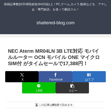
投稿記事数[玖阡肆陌貳拾(9420)]以上！PC,ゲーム,カメラ,動画などを、アヤし
ゐ「專門妖語」を使ッて解説スル！
shattered-blog.com
NEC Aterm MR04LN 3B LTE対応 モバイ
ルルーター OCN モバイル ONE マイクロ
SIM付 がタイムセールで17,388円！
X
Facebook
はてブ
LINE
コピー
この記事は
約1分
で読めます。