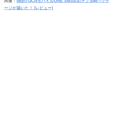
関連：
[開封] OCNモバイルONE SMS対応ナノSIMパッケ
ージが届いた！ [レビュー]