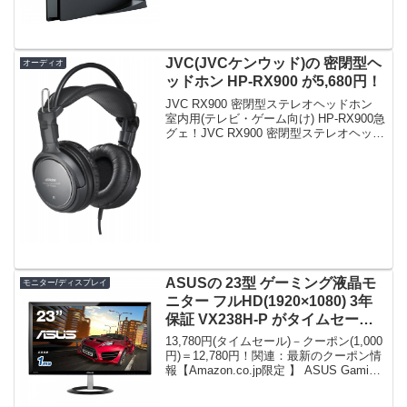
F1750ACGH本日限定！急グェ！...
JVC(JVCケンウッド)の 密閉型ヘ
オーディオ
ッドホン HP-RX900 が5,680円！
JVC RX900 密閉型ステレオヘッドホン
室内用(テレビ・ゲーム向け) HP-RX900急
グェ！JVC RX900 密閉型ステレオヘッド
ホン 室内用(テレビ・ゲーム向け) HP-
RX900posted on shattered-blog...
ASUSの 23型 ゲーミング液晶モ
モニター/ディスプレイ
ニター フルHD(1920×1080) 3年
保証 VX238H-P がタイムセール
＋クーポンで12,780円！
13,780円(タイムセール)－クーポン(1,000
円)＝12,780円！関連：最新のクーポン情
報【Amazon.co.jp限定 】 ASUS Gaming
モニター 23型フルHDディスプレイ ( 応答
速度1ms / HDMI×2,D-su...