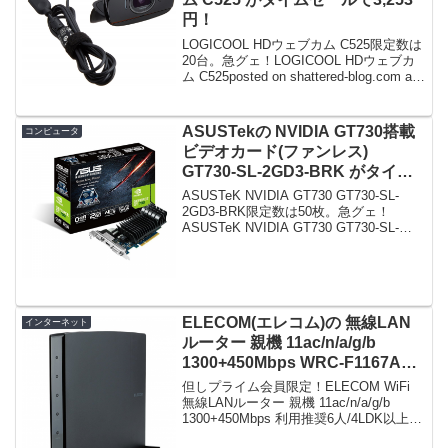
円！
LOGICOOL HDウェブカム C525限定数は
20台。急グェ！LOGICOOL HDウェブカ
ム C525posted on shattered-blog.com at
15.12.27ロジクール (2011-06-03)売り上げ
ランキン...
ASUSTekの NVIDIA GT730搭載
コンピュータ
ビデオカード(ファンレス)
GT730-SL-2GD3-BRK がタイム
セールで6,180円！
ASUSTeK NVIDIA GT730 GT730-SL-
2GD3-BRK限定数は50枚。急グェ！
ASUSTeK NVIDIA GT730 GT730-SL-
2GD3-BRKposted on shattered-blog.com
at ...
ELECOM(エレコム)の 無線LAN
インターネット
ルーター 親機 11ac/n/a/g/b
1300+450Mbps WRC-F1167ACG
が特選タイムセールで6,780円！
但しプライム会員限定！ELECOM WiFi
無線LANルーター 親機 11ac/n/a/g/b
1300+450Mbps 利用推奨6人/4LDK以上/3
階建 iPhone6s/6sPLUS対応 WRC-