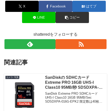
X
Facebook
はてブ
LINE
コピー
shatteredをフォローする
関連記事
SanDiskの SDHCカード
カメラ･写真
Extreme PRO 16GB UHS-I
Class10 95MB/秒 SDSDXPA-
016G-EPK2 がタイムセールで
SanDisk Extreme PRO SDHCカード
3,480円！
UHS-I Class10 16GB 95MB/Sec
SDSDXPA-016G-EPK2 限定数は40枚。
急グェ！SanDisk Extreme PRO SDHCカ
ード UHS-I ...