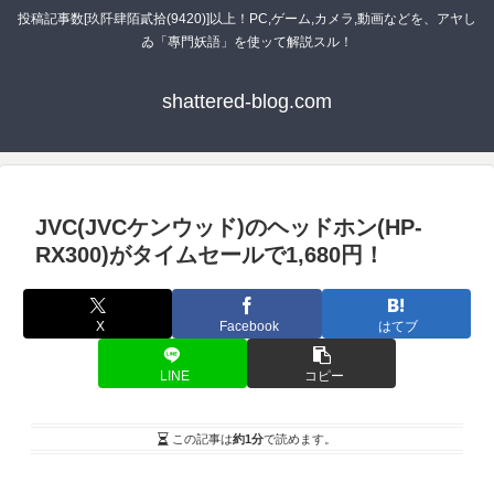
投稿記事数[玖阡肆陌貳拾(9420)]以上！PC,ゲーム,カメラ,動画などを、アヤし
ゐ「專門妖語」を使ッて解説スル！
shattered-blog.com
JVC(JVCケンウッド)のヘッドホン(HP-
RX300)がタイムセールで1,680円！
X
Facebook
はてブ
LINE
コピー
この記事は
約1分
で読めます。