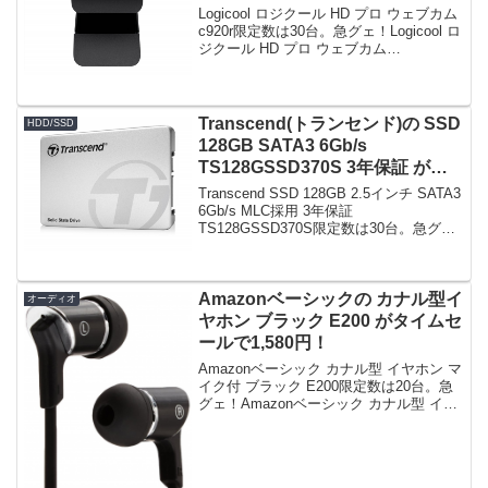
Logicool ロジクール HD プロ ウェブカム
c920r限定数は30台。急グェ！Logicool ロ
ジクール HD プロ ウェブカム
c920rposted on shattered-blog.com at
15.10.13ロジクー...
Transcend(トランセンド)の SSD
HDD/SSD
128GB SATA3 6Gb/s
TS128GSSD370S 3年保証 がタ
イムセールで5,150円！
Transcend SSD 128GB 2.5インチ SATA3
6Gb/s MLC採用 3年保証
TS128GSSD370S限定数は30台。急グ
ェ！関連：Panasonic CF-R6の分解①(ハ
ードディスクをSSDへ換装) CF-R7,...
Amazonベーシックの カナル型イ
オーディオ
ヤホン ブラック E200 がタイムセ
ールで1,580円！
Amazonベーシック カナル型 イヤホン マ
イク付 ブラック E200限定数は20台。急
グェ！Amazonベーシック カナル型 イヤ
ホン マイク付 ブラック E200posted on
shattered-blog.com at 16.0...