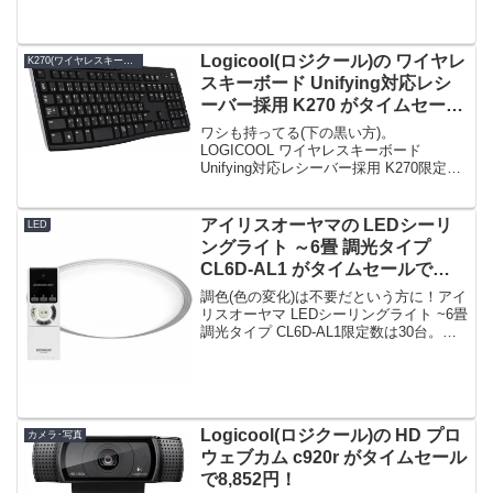
Logicool(ロジクール)の ワイヤレ
K270(ワイヤレスキーボード)
スキーボード Unifying対応レシ
ーバー採用 K270 がタイムセール
で1,424円！
ワシも持ってる(下の黒い方)。
LOGICOOL ワイヤレスキーボード
Unifying対応レシーバー採用 K270限定数
は100台。急グェ！LOGICOOL ワイヤレ
スキーボード Unifying対応レシーバー採
用 K270posted o...
アイリスオーヤマの LEDシーリ
LED
ングライト ～6畳 調光タイプ
CL6D-AL1 がタイムセールで
5,980円！
調色(色の変化)は不要だという方に！アイ
リスオーヤマ LEDシーリングライト ~6畳
調光タイプ CL6D-AL1限定数は30台。急
グェ！アイリスオーヤマ LEDシーリング
ライト ~6畳 調光タイプ CL6D-AL1posted
on sh...
Logicool(ロジクール)の HD プロ
カメラ･写真
ウェブカム c920r がタイムセール
で8,852円！