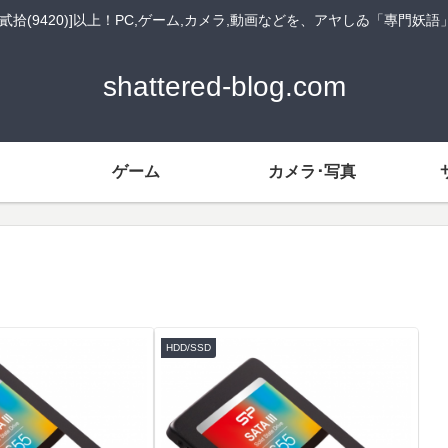
貳拾(9420)]以上！PC,ゲーム,カメラ,動画などを、アヤしゐ「專門妖
shattered-blog.com
ゲーム
カメラ･写真
HDD/SSD