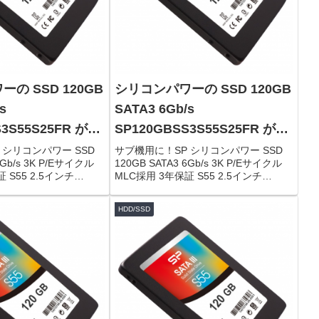
の SSD 120GB
シリコンパワーの SSD 120GB
s
SATA3 6Gb/s
S3S55S25FR がタ
SP120GBSS3S55S25FR がタ
,995円！
イムセールで3,995円！
 シリコンパワー SSD
サブ機用に！SP シリコンパワー SSD
6Gb/s 3K P/Eサイクル
120GB SATA3 6Gb/s 3K P/Eサイクル
 S55 2.5インチ
MLC採用 3年保証 S55 2.5インチ
GBSS3S55S25FR限定数
(7mm) SP120GBSS3S55S25FR限定数
連：Panasonic ...
は80台。急グェ！関連：Panasonic ...
HDD/SSD