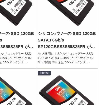
の SSD 120GB
シリコンパワーの SSD 120GB
s
SATA3 6Gb/s
S3S55S25FR がタ
SP120GBSS3S55S25FR がタ
,995円！
イムセールで3,995円！
 シリコンパワー SSD
サブ機用に！SP シリコンパワー SSD
6Gb/s 3K P/Eサイクル
120GB SATA3 6Gb/s 3K P/Eサイクル
 S55 2.5インチ
MLC採用 3年保証 S55 2.5インチ
GBSS3S55S25FR限定数
(7mm) SP120GBSS3S55S25FR限定数
連：Panasonic ...
は80台。急グェ！関連：Panasonic ...
HDD/SSD