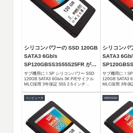
シリコンパワーの SSD 120GB
シリコンパワー
SATA3 6Gb/s
SATA3 6Gb/
SP120GBSS3S55S25FR がタ
SP120GBS
イムセールで4,227円！
イムセールで4
サブ機用に！SP シリコンパワー SSD
サブ機用に！SP
120GB SATA3 6Gb/s 3K P/Eサイクル
120GB SATA3 
MLC採用 3年保証 S55 2.5インチ
MLC採用 3年保証
(7mm) SP120GBSS3S55S25FR限定数
(7mm) SP120
は80台。急グェ！関連：Panasonic ...
は80台。急グェ！関
コンピュータ
HDD/SSD