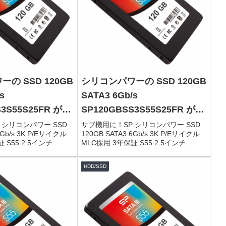
の SSD 120GB
シリコンパワーの SSD 120GB
s
SATA3 6Gb/s
S3S55S25FR がタ
SP120GBSS3S55S25FR がタ
,227円！
イムセールで4,227円！
 シリコンパワー SSD
サブ機用に！SP シリコンパワー SSD
6Gb/s 3K P/Eサイクル
120GB SATA3 6Gb/s 3K P/Eサイクル
 S55 2.5インチ
MLC採用 3年保証 S55 2.5インチ
GBSS3S55S25FR限定数
(7mm) SP120GBSS3S55S25FR限定数
連：Panasonic ...
は80台。急グェ！関連：Panasonic ...
HDD/SSD