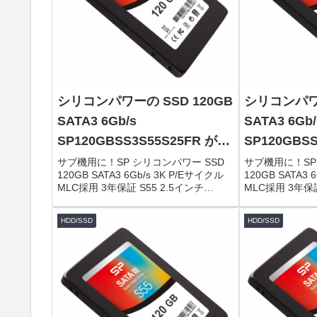
シリコンパワーの SSD 120GB
シリコンパワー
SATA3 6Gb/s
SATA3 6Gb/
SP120GBSS3S55S25FR がタ
SP120GBS
イムセールで3,995円！
イムセールで3
サブ機用に！SP シリコンパワー SSD
サブ機用に！SP
120GB SATA3 6Gb/s 3K P/Eサイクル
120GB SATA3 
MLC採用 3年保証 S55 2.5インチ
MLC採用 3年保証
(7mm) SP120GBSS3S55S25FR限定数
(7mm) SP120
は80台。急グェ！関連：Panasonic ...
は80台。急グェ！関
HDD/SSD
HDD/SSD