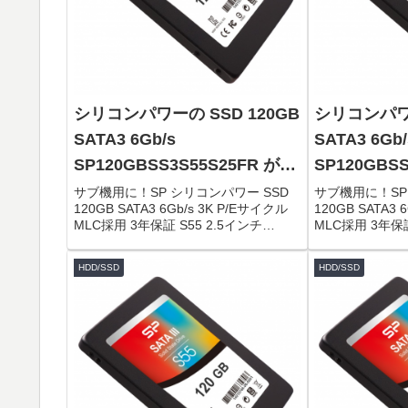
シリコンパワーの SSD 120GB
シリコンパワー
SATA3 6Gb/s
SATA3 6Gb/
SP120GBSS3S55S25FR がタ
SP120GBS
イムセールで3,995円！
イムセールで3
サブ機用に！SP シリコンパワー SSD
サブ機用に！SP
120GB SATA3 6Gb/s 3K P/Eサイクル
120GB SATA3 
MLC採用 3年保証 S55 2.5インチ
MLC採用 3年保証
(7mm) SP120GBSS3S55S25FR限定数
(7mm) SP120
は80台。急グェ！関連：Panasonic ...
は80台。急グェ！関
HDD/SSD
HDD/SSD