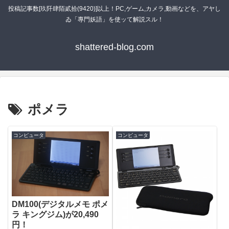
投稿記事数[玖阡肆陌貳拾(9420)]以上！PC,ゲーム,カメラ,動画などを、アヤし
ゐ「專門妖語」を使ッて解説スル！
shattered-blog.com
ポメラ
コンピュータ
コンピュータ
DM100(デジタルメモ ポメ
ラ キングジム)が20,490
円！