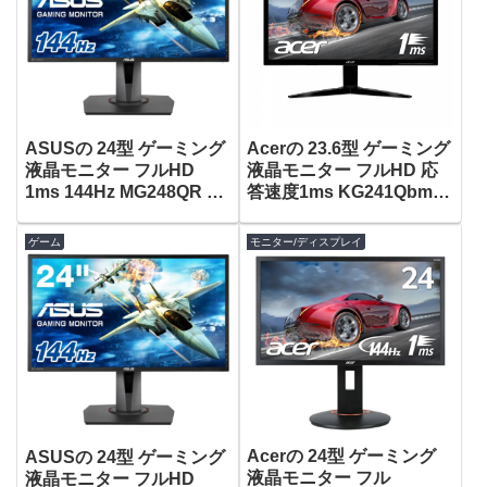
ASUSの 24型 ゲーミング
Acerの 23.6型 ゲーミング
液晶モニター フルHD
液晶モニター フルHD 応
1ms 144Hz MG248QR が
答速度1ms KG241Qbmiix
タイムセールで37,800
がタイムセールで14,219
円！
円！
ゲーム
モニター/ディスプレイ
Acerの 24型 ゲーミング
ASUSの 24型 ゲーミング
液晶モニター フル
液晶モニター フルHD