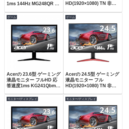
HD(1920×1080) TN 非光
1ms 144Hz MG248QR が
沢 応答速度1ms 144Hz
タイムセールで37,800
XF240Hbmjdpr がタイム
円！
ゲーム
ゲーム
セール＋クーポンで
25,479円！
Acerの 23.6型 ゲーミング
Acerの 24.5型 ゲーミング
液晶モニター フルHD 応
液晶モニター フル
答速度1ms KG241Qbmiix
HD(1920×1080) TN 非光
がタイムセールで14,220
沢 応答速度1ms 144Hz
円！
KG251QFbmidpx がタイ
モニター/ディスプレイ
モニター/ディスプレイ
ムセールで26,820円！