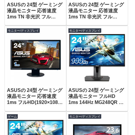
ASUSの 24型 ゲーミング
ASUSの 24型 ゲーミング
液晶モニター 応答速度
液晶モニター 応答速度
1ms TN 非光沢 フル
1ms TN 非光沢 フル
HD(1920×1080) 3年保証
HD(1920×1080) 3年保証
VX248H がタイムセール
VX248H がタイムセール
モニター/ディスプレイ
モニター/ディスプレイ
で14,770円！
で15,108円！
ASUSの 24型 ゲーミング
ASUSの 24型 ゲーミング
液晶モニター 応答速度
液晶モニター フルHD
1ms フルHD(1920×1080)
1ms 144Hz MG248QR が
3年保証 VE248HR がタイ
タイムセールで37,800
ムセールで14,381円！
円！
ゲーム
モニター/ディスプレイ