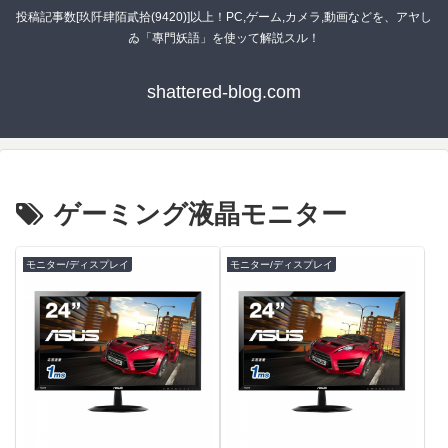
投稿記事数[玖阡肆陌貳拾(9420)]以上！PC,ゲーム,カメラ,動画などを、アヤし
ゐ「專門妖語」を使ッて解説スル！
shattered-blog.com
ゲーミング液晶モニター
モニター/ディスプレイ
モニター/ディスプレイ