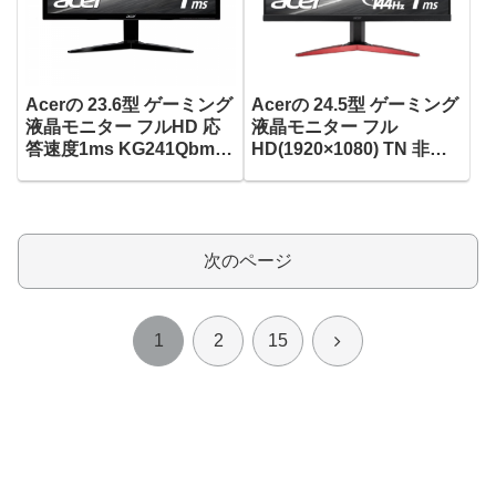
Acerの 23.6型 ゲーミング
Acerの 24.5型 ゲーミング
液晶モニター フルHD 応
液晶モニター フル
答速度1ms KG241Qbmiix
HD(1920×1080) TN 非光
がタイムセール＋クーポ
沢 応答速度1ms 144Hz
ンで12,798円！
KG251QFbmidpx がタイ
ムセール＋クーポンで
24,138円！
次のページ
次
1
2
15
へ