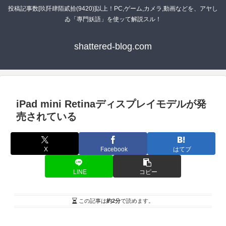
投稿記事数[玖阡肆陌貳拾(9420)]以上！PC,ゲーム,カメラ,動画などを、アヤし
ゐ「專門妖語」を使ッて解説スル！
shattered-blog.com
iPad mini Retinaディスプレイモデルが発
売されている
X
Facebook
はてブ
LINE
コピー
この記事は
約2分
で読めます。