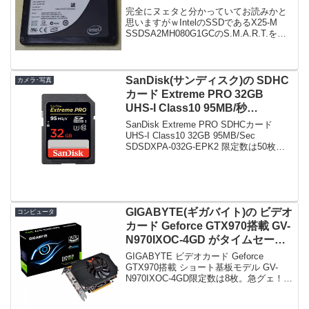
完全にヌェタと分かっていてお読みかと
思いますがｗIntelのSSDであるX25-M
SSDSA2MH080G1GCのS.M.A.R.T.を取
得しようとCrystalDiskInfoを見たら、以
下のような内容にｗｗｗｗｗS.M.A.R.T.
の...
SanDisk(サンディスク)の SDHC
カメラ･写真
カード Extreme PRO 32GB
UHS-I Class10 95MB/秒
SDSDXPA-032G-EPK2 がタイム
SanDisk Extreme PRO SDHCカード
セールで5,180円！
UHS-I Class10 32GB 95MB/Sec
SDSDXPA-032G-EPK2 限定数は50枚。
急グェ！SanDisk Extreme PRO SDHCカ
ード UHS-I ...
GIGABYTE(ギガバイト)の ビデオ
コンピュータ
カード Geforce GTX970搭載 GV-
N970IXOC-4GD がタイムセール
で30,060円！
GIGABYTE ビデオカード Geforce
GTX970搭載 ショート基板モデル GV-
N970IXOC-4GD限定数は8枚。急グェ！
GIGABYTE ビデオカード Geforce
GTX970搭載 ショート基板モデル GV-