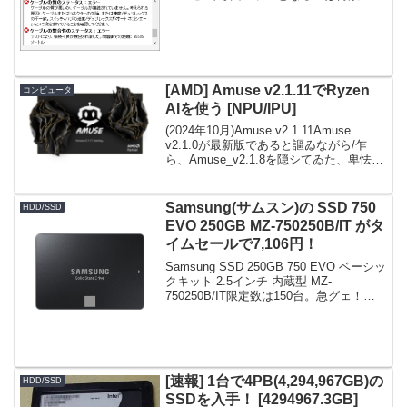
連：I219V(Intel)の診断でケーブルの接続
および周波数の応答がエラーになる件
Inte...
[AMD] Amuse v2.1.11でRyzen
コンピュータ
AIを使う [NPU/IPU]
(2024年10月)Amuse v2.1.11Amuse
v2.1.0が最新版であると謳ゐながら/乍
ら、Amuse_v2.1.8を隠シてゐた、卑怯杉
流AMD(by 支那系の婆惨)とソノ界隈。関
連： Amuse v2.1.8でRyzen AI...
Samsung(サムスン)の SSD 750
HDD/SSD
EVO 250GB MZ-750250B/IT がタ
イムセールで7,106円！
Samsung SSD 250GB 750 EVO ベーシッ
クキット 2.5インチ 内蔵型 MZ-
750250B/IT限定数は150台。急グェ！
Samsung SSD 250GB 750 EVO ベーシッ
クキット 2.5インチ 内蔵型 MZ...
[速報] 1台で4PB(4,294,967GB)の
HDD/SSD
SSDを入手！ [4294967.3GB]