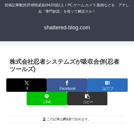
投稿記事数[玖阡肆陌貳拾(9420)]以上！PC,ゲーム,カメラ,動画などを、アヤし
ゐ「專門妖語」を使ッて解説スル！
shattered-blog.com
株式会社忍者システムズが吸収合併(忍者
ツールズ)
X
Facebook
はてブ
LINE
コピー
この記事は
約1分
で読めます。