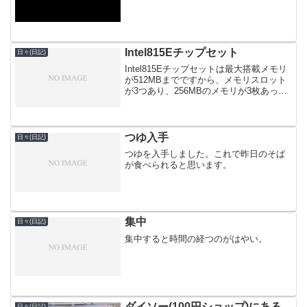
かれ、ツーアウトから西岡君の初ヒット
で一点。梅ちゃん遼馬君のフレッシュな
バッテリー。もうひと押し...
Intel815Eチップセット
日々(日記)
Intel815Eチップセットは最大搭載メモリ
が512MBまでですから、メモリスロット
が3つあり、256MBのメモリが3枚あって
も、全部は挿せません...
つゆ入手
日々(日記)
つゆを入手しました。これで昨日のそば
が食べられると思います。
集中
日々(日記)
集中すると時間の経つのがはやい。
ダイソー(100円ショップ)にある
日々(日記)