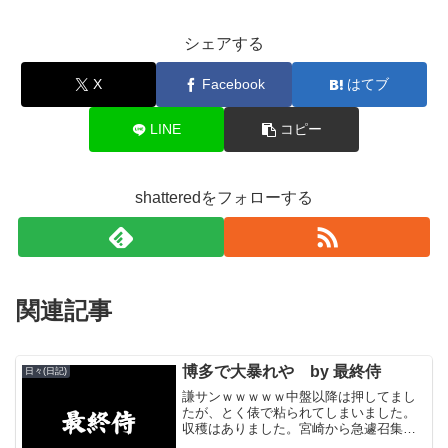
シェアする
X
Facebook
はてブ
LINE
コピー
shatteredをフォローする
関連記事
博多で大暴れや by 最終侍
日々(日記)
謙サンｗｗｗｗｗ中盤以降は押してまし
たが、とく俵で粘られてしまいました。
収穫はありました。宮崎から急遽召集の
掛かった狩野くんのヒットで呪縛から解