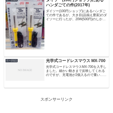
ハンダごての件(2017年)
ダイソー(100円ショップ)にあるハンダご
ての件であるが、大き目(品揃え豊富)のダ
イソーに行ったが、20W(500円)のしかな
かったね。店舗規模(大型店,標準店,小型
店)は、ダイソーの店舗検索で確認でき
る。関連：ダイソーの店舗検索ムァ、大
型...
光学式コードレスマウス MX-700
日々(日記)
光学式コードレスマウスMX-700を入手し
ました。細かい動きまで反映してくれる
のですが、充電池が2個入るので重い...今
までは、大きさの割には軽い光学式有線
マウス「IntelliMouseExplorer3.0」を使っ
ていたので、特にそう感...
スポンサーリンク