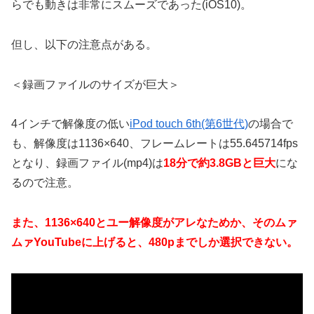
らでも動きは非常にスムーズであった(iOS10)。
但し、以下の注意点がある。
＜録画ファイルのサイズが巨大＞
4インチで解像度の低い
iPod touch 6th(第6世代)
の場合で
も、解像度は1136×640、フレームレートは55.645714fps
となり、録画ファイル(mp4)は
18分で約3.8GBと巨大
にな
るので注意。
また、1136×640とユー解像度がアレなためか、そのムァ
ムァYouTubeに上げると、480pまでしか選択できない。