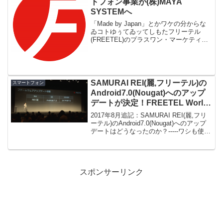
トフォン事業が(株)MAYA
SYSTEMへ
「Made by Japan」とかワケの分からな
ゐコトゆぅてゐッてしもたフリーテル
(FREETEL)のプラスワン・マーケティン
グやけど、関連：フリーテル(FREETEL)
が民事再生手続開始の申立てスマートフ
ォン事業が、(株)MAYA SYS...
SAMURAI REI(麗,フリーテル)の
スマートフォン
Android7.0(Nougat)へのアップ
デートが決定！FREETEL World
2016 Fall/Winter 2
2017年8月追記：SAMURAI REI(麗,フリ
ーテル)のAndroid7.0(Nougat)へのアップ
デートはどうなったのか？-----ワシも使
(ツコ)ぅてる、SAMURAI REI(麗,フリー
テル)には、デフォルトではAndroid...
スポンサーリンク