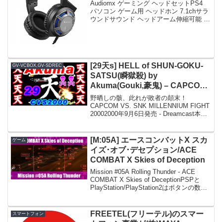
Audiomx ゲーミング ヘッドセットPS4
パソコン ゲーム用 ヘッドホン 7.1chサラ
ウンドサウンド ヘッドアーム伸縮可能 高
集音性マイク付 軽量 ブラック GM10関
連：GM10(AudioMXのゲーミングヘッド
フォン)の入手とレ...
[29天s] HELL of SHUN-GOKU-
GV-VCBOX,GV-SDREC
SATSU(瞬獄殺) by
Akuma(Gouki,豪鬼) – CAPCOM
VS. SNK MILLENNIUM FIGHT
野晒しの骸、此れが敗者の顛末！
2000 [GV-VCBOX,GV-SDREC]
CAPCOM VS. SNK MILLENNIUM FIGHT
20002000年9月6日発売 - Dreamcast本
体：Dreamcast接続：S端子(DC-VGAデミ
ロ経由)NNEDI3：有効フレームレー...
[M:05A] エースコンバットX スカ
ゲーム
イズ･オブ･デセプション/ACE
COMBAT X Skies of Deception
Mission #05A Rolling Thunder - ACE
COMBAT X Skies of DeceptionPSPと
PlayStation/PlayStation2はボタンの数が
異なるため、PS/PS2で慣れた人間にとっ
てP...
FREETEL(フリーテル)のスマー
スマートフォン