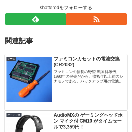
shatteredをフォローする
関連記事
ファミコンカセットの電池交換
ゲーム
(CR2032)
ファミコンの信長の野望 戦国群雄伝。
1990年の発売だから、惨拾年以上前のシ
ナモノである。バックアップ用の電池が
切れてるね。ネジを外すと、容易に分解
できる。# ツメ止めはない。特殊なネジ
だが、スーパーファミコンのカセット分
解用のドライバーが...
AudioMXの ゲーミングヘッドホ
オーディオ
ン マイク付 GM10 がタイムセー
ルで3,359円！