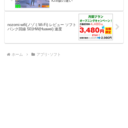
iOS版の違い
nozomi-wifi(ノゾミWi-Fi) レビュー ソフト
バンク回線 501HW(Huawei) 速度
ホーム
アプリ･ソフト