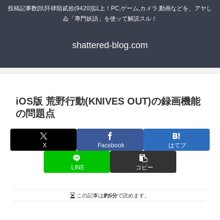
投稿記事数[玖阡肆陌貳拾(9420)]以上！PC,ゲーム,カメラ,動画などを、アヤし
ゐ「專門妖語」を使ッて解説スル！
shattered-blog.com
iOS版 荒野行動(KNIVES OUT)の録画機能
の問題点
X
Facebook
はてブ
LINE
コピー
この記事は
約5分
で読めます。