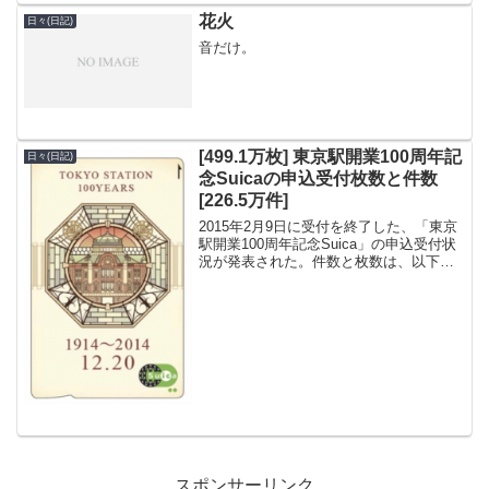
人がクルマを買う。例：空...
花火
日々(日記)
音だけ。
[499.1万枚] 東京駅開業100周年記
日々(日記)
念Suicaの申込受付枚数と件数
[226.5万件]
2015年2月9日に受付を終了した、「東京
駅開業100周年記念Suica」の申込受付状
況が発表された。件数と枚数は、以下の
通り。申込受付件数：226.5万件 インタ
ーネット：196.7万件 郵送：29.8万件申
込受付枚数：499.1万枚 イ...
スポンサーリンク