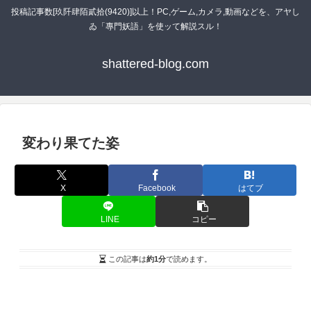
投稿記事数[玖阡肆陌貳拾(9420)]以上！PC,ゲーム,カメラ,動画などを、アヤし
ゐ「專門妖語」を使ッて解説スル！
shattered-blog.com
変わり果てた姿
X
Facebook
はてブ
LINE
コピー
この記事は
約1分
で読めます。