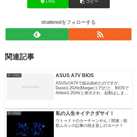
LINE
コピー
shatteredをフォローする
関連記事
ASUS A7V BIOS
日々(日記)
ASUSのA7Vで組み始めたのですが、
Duron1.2GHz(Morganコア)だと、BIOSで
Athlon1.2GHzと表示され、起動はします
が、BIOS後の起動の段階で止まってしま
います。そこで調べると、最新のBIOSが
あることが分かり...
私の人生キイテクダサイ！
日々(日記)
ウトゥドァのカーチャンやん！関連：怨
歌ムカシの記事の焼き直しのヨーナ？