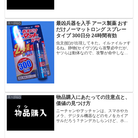
最凶兵器を入手 アース製薬 おす
日々(日記)
だけノーマットロング スプレー
タイプ 300日分 24時間有効
虫文(蚊)が出現してキた。イルァイルァす
るね。静物(セイヴツ)なら攻撃必中だが、
ヤツらは動体なので、攻撃が命中しない
コトが多い。チューコトで、兵器を入手
した。ドヤ？これで戦えるだろう？既に
120日版(1日約14時間有効)を持っている
のだグァ...
物品購入にあたっての注意点と、
日々(日記)
価値の見つけ方
ニーチャンやヲッチャンは、スマホやカ
メラ、デジタル機器などのモノをカイア
サルだろう？ナンデカしらンけど、ホシ
ーなるんよね。手元のスマホやカメラ、
去年買ったヴァカリでしょ？＜持ってい
ない種のモノを買う＞例：クルマのない