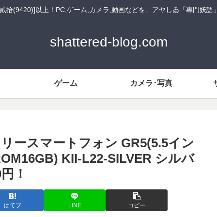
貳拾(9420)]以上！PC,ゲーム,カメラ,動画などを、アヤしゐ「專門妖
shattered-blog.com
ゲーム
カメラ･写真
Mフリースマートフォン GR5(5.5イン
16GB) KII-L22-SILVER シルバ
0円！
はてブ
LINE
コピー