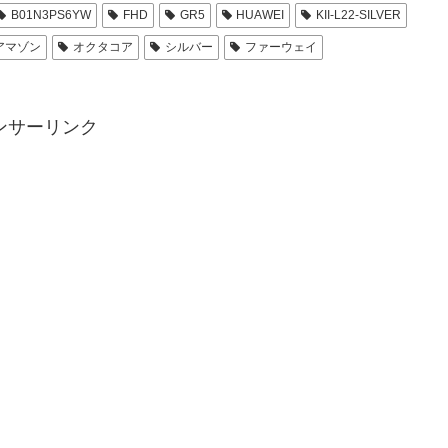
B01N3PS6YW
FHD
GR5
HUAWEI
KII-L22-SILVER
アマゾン
オクタコア
シルバー
ファーウェイ
ンサーリンク