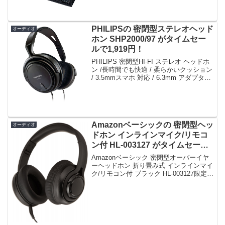
電源 500W 80PLUS Platinum 12cm静音
ファン KRPW-PT5...
PHILIPSの 密閉型ステレオヘッド
オーディオ
ホン SHP2000/97 がタイムセー
ルで1,919円！
PHILIPS 密閉型HI-FI ステレオ ヘッドホ
ン /長時間でも快適 / 柔らかいクッション
/ 3.5mmスマホ 対応 / 6.3mm アダプタホ
ームシアター 対応 / 2M コード
(SHP2000/97)限定数は15台。急グェ！
P...
Amazonベーシックの 密閉型ヘッ
オーディオ
ドホン インラインマイク/リモコ
ン付 HL-003127 がタイムセール
で4,658円！
Amazonベーシック 密閉型オーバーイヤ
ーヘッドホン 折り畳み式 インラインマイ
ク/リモコン付 ブラック HL-003127限定数
は5台。急グェ！Amazonベーシック 密閉
型オーバーイヤーヘッドホン 折り畳み式
インラインマイク/リモコ...