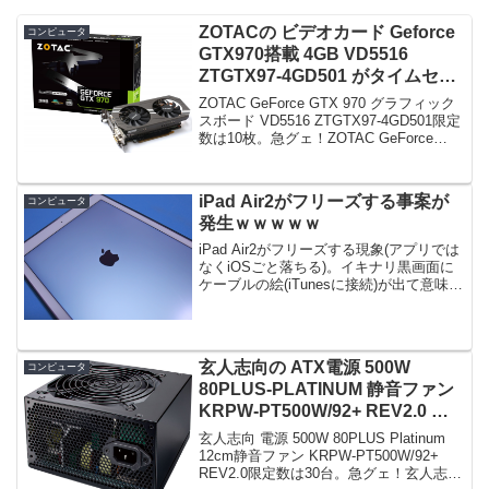
ZOTACの ビデオカード Geforce
コンピュータ
GTX970搭載 4GB VD5516
ZTGTX97-4GD501 がタイムセー
ルで36,700円！
ZOTAC GeForce GTX 970 グラフィック
スボード VD5516 ZTGTX97-4GD501限定
数は10枚。急グェ！ZOTAC GeForce
GTX 970 グラフィックスボード VD5516
ZTGTX97-4GD501...
iPad Air2がフリーズする事案が
コンピュータ
発生ｗｗｗｗｗ
iPad Air2がフリーズする現象(アプリでは
なくiOSごと落ちる)。イキナリ黒画面に
ケーブルの絵(iTunesに接続)が出て意味不
明。# 普段の同期にiTunesに接続は使っ
てない。電源ボタンの長押しで切って再
度投入も、リンゴ絵で止まる...
玄人志向の ATX電源 500W
コンピュータ
80PLUS-PLATINUM 静音ファン
KRPW-PT500W/92+ REV2.0 が
タイムセールで7,839円！
玄人志向 電源 500W 80PLUS Platinum
12cm静音ファン KRPW-PT500W/92+
REV2.0限定数は30台。急グェ！玄人志向