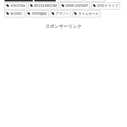
ASUSTek
B01914M2OM
DRW-24D5MT
DVDドライブ
M-DISC
SATA接続
アマゾン
タイムセール
スポンサーリンク