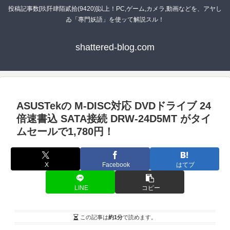
投稿記事数[玖阡肆陌貳拾(9420)]以上！PC,ゲーム,カメラ,動画などを、アヤし
ゐ「專門妖語」を使ッて解説スル！
shattered-blog.com
ASUSTekの M-DISC対応 DVDドライブ 24
倍速書込 SATA接続 DRW-24D5MT がタイ
ムセールで1,780円！
X
Facebook
はてブ
LINE
コピー
この記事は
約1分
で読めます。