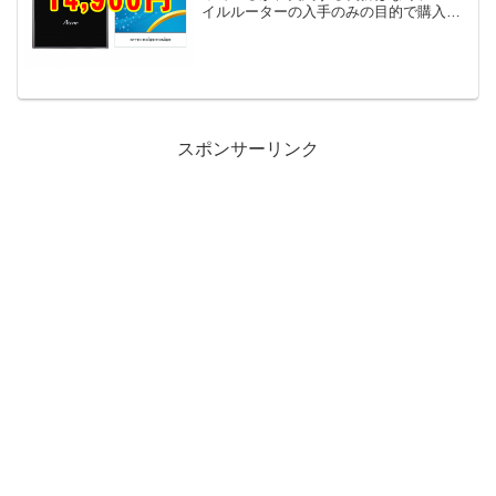
イルルーターの入手のみの目的で購入で
きる。関連：Aterm MR04LN(NECのモバ
イルルーター)のアマゾン特売価格の変遷
を追う【Amazon.co.jp限定...
スポンサーリンク