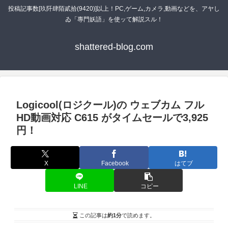
投稿記事数[玖阡肆陌貳拾(9420)]以上！PC,ゲーム,カメラ,動画などを、アヤし
ゐ「專門妖語」を使ッて解説スル！
shattered-blog.com
Logicool(ロジクール)の ウェブカム フル
HD動画対応 C615 がタイムセールで3,925
円！
X
Facebook
はてブ
LINE
コピー
この記事は
約1分
で読めます。