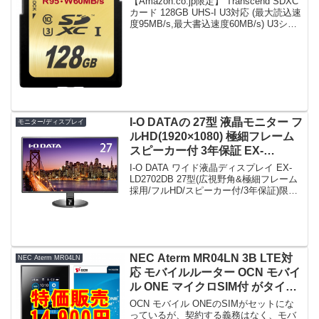
【Amazon.co.jp限定】 Transcend SDXC
ムセールで6,429円！
カード 128GB UHS-I U3対応 (最大読込速
度95MB/s,最大書込速度60MB/s) U3シリ
ーズ 4K動画撮影 無期限保証
TS128GSDU3E (FFP)限定数...
I-O DATAの 27型 液晶モニター フ
モニター/ディスプレイ
ルHD(1920×1080) 極細フレーム
スピーカー付 3年保証 EX-
LD2702DB がタイムセールで
I-O DATA ワイド液晶ディスプレイ EX-
17,798円！
LD2702DB 27型(広視野角&極細フレーム
採用/フルHD/スピーカー付/3年保証)限定
数は60台。急グェ！I-O DATA ワイド液晶
ディスプレイ EX-LD2702DB 27型(広視
野...
NEC Aterm MR04LN 3B LTE対
NEC Aterm MR04LN
応 モバイルルーター OCN モバイ
ル ONE マイクロSIM付 がタイム
セールで14,900円！
OCN モバイル ONEのSIMがセットにな
っているが、契約する義務はなく、モバ