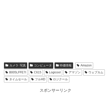
カメラ･写真
コンピュータ
特価情報
Amazon
B005LFFE7I
C615
Logicool
アマゾン
ウェブカム
タイムセール
フルHD
ロジクール
スポンサーリンク