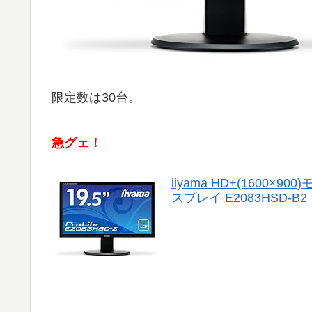
限定数は30台。
急グェ！
iiyama HD+(1600
スプレイ E2083HSD-B2