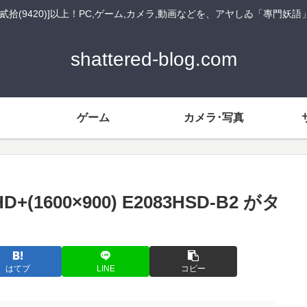
貳拾(9420)]以上！PC,ゲーム,カメラ,動画などを、アヤしゐ「專門妖
shattered-blog.com
ゲーム
カメラ･写真
+(1600×900) E2083HSD-B2 がタ
はてブ
LINE
コピー