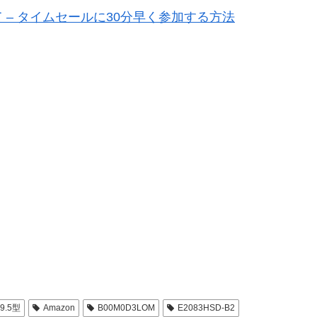
– タイムセールに30分早く参加する方法
19.5型
Amazon
B00M0D3LOM
E2083HSD-B2