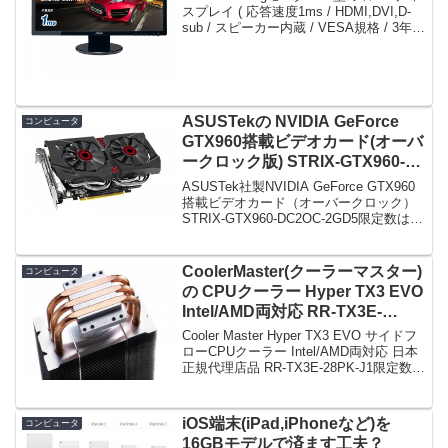
13,980円！
スプレイ ( 応答速度1ms / HDMI,DVI,D-
sub / スピーカー内蔵 / VESA規格 / 3年保
証 ) VE248HR限定数は110台。急グェ！
ASUS Gamingモニター...
ASUSTekの NVIDIA GeForce
コンピュータ
GTX960搭載ビデオカード(オーバ
ークロック版) STRIX-GTX960-
DC2OC-2GD5 がタイムセールで
ASUSTek社製NVIDIA GeForce GTX960
26,200円！
搭載ビデオカード（オーバークロック）
STRIX-GTX960-DC2OC-2GD5限定数は40
台。急グェ！ASUSTek社製NVIDIA
GeForce GTX960搭載ビデオカ...
CoolerMaster(クーラーマスター)
コンピュータ
の CPUクーラー Hyper TX3 EVO
Intel/AMD両対応 RR-TX3E-
28PK-J1 がタイムセールで2,650
Cooler Master Hyper TX3 EVO サイドフ
円！
ローCPUクーラー Intel/AMD両対応 日本
正規代理店品 RR-TX3E-28PK-J1限定数は
15台。急グェ！Cooler Master Hyper TX3
EVO サ...
iOS端末(iPad,iPhoneなど)を
コンピュータ
16GBモデルで済ます工夫？