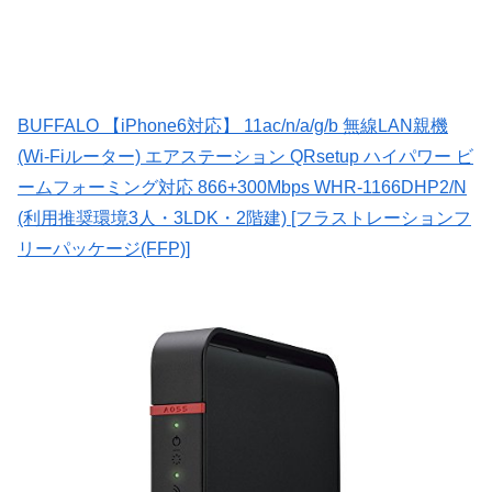
BUFFALO 【iPhone6対応】 11ac/n/a/g/b 無線LAN親機
(Wi-Fiルーター) エアステーション QRsetup ハイパワー ビ
ームフォーミング対応 866+300Mbps WHR-1166DHP2/N
(利用推奨環境3人・3LDK・2階建) [フラストレーションフ
リーパッケージ(FFP)]