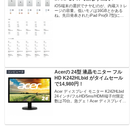
iOS端末の選択でナヤむのが、内蔵ストレ
ージの容量。低いモノは16GBとかある
ね。先日発表されたiPad Pro(9.7型)に
は、32GB、128GB、256GBしかなく、最
小でも32GBだが、ソノ発表により値下が
ったiPad Air2には...
Acerの 24型 液晶モニター フル
コンピュータ
HD K242HLbid がタイムセール
で14,980円！
Acer ディスプレイ モニター K242HLbid
24インチ/フルHD/5ms/HDMI端子付限定
数は70台。急グェ！Acer ディスプレイ
モニター K242HLbid 24インチ/フル
HD/5ms/HDMI端子付posted on ...