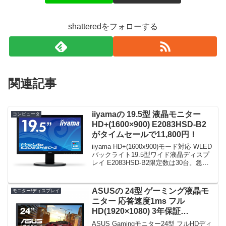
shatteredをフォローする
関連記事
iiyamaの 19.5型 液晶モニター
コンピュータ
HD+(1600×900) E2083HSD-B2
がタイムセールで11,800円！
iiyama HD+(1600x900)モード対応 WLED
バックライト19.5型ワイド液晶ディスプ
レイ E2083HSD-B2限定数は30台。急グ
ェ！iiyama HD+(1600x900)モード対応
WLEDバックライト19.5型ワイド...
ASUSの 24型 ゲーミング液晶モ
モニター/ディスプレイ
ニター 応答速度1ms フル
HD(1920×1080) 3年保証
VE248HR がタイムセールで
ASUS Gamingモニター24型 フルHDディ