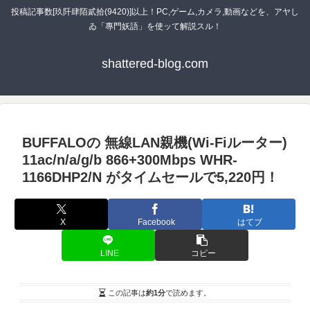
投稿記事数[玖阡肆陌貳拾(9420)]以上！PC,ゲーム,カメラ,動画などを、アヤし
ゐ「專門妖語」を使ッて解説スル！
shattered-blog.com
BUFFALOの 無線LAN親機(Wi-Fiルーター)
11ac/n/a/g/b 866+300Mbps WHR-
1166DHP2/N がタイムセールで5,220円！
X
Facebook
はてブ
LINE
コピー
この記事は
約1分
で読めます。