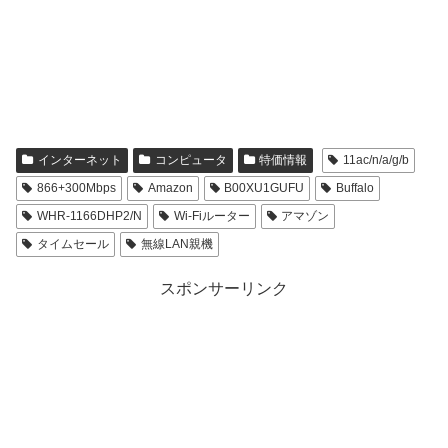
インターネット
コンピュータ
特価情報
11ac/n/a/g/b
866+300Mbps
Amazon
B00XU1GUFU
Buffalo
WHR-1166DHP2/N
Wi-Fiルーター
アマゾン
タイムセール
無線LAN親機
スポンサーリンク