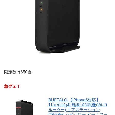
限定数は650台。
急グェ！
BUFFALO 【iPhone6対応】
11ac/n/a/g/b 無線LAN親機(Wi-Fi
ルーター) エアステーション
QRsetup ハイパワー ビームフォ