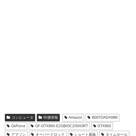
コンピュータ
特価情報
Amazon
B00TOADAWM
GeForce
GF-GTX960-E2GB/OC2/SHORT
GTX960
アマゾン
オーバークロック
ショート基板
タイムセール