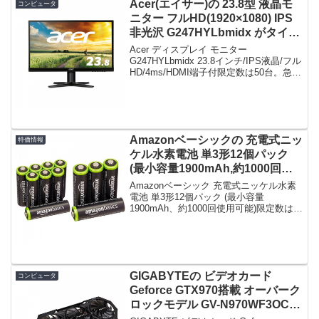
Acer(エイサー)の 23.8型 液晶モ
コンピュータ
ニター フルHD(1920×1080) IPS
非光沢 G247HYLbmidx がタイム
セールで15,979円！
Acer ディスプレイ モニター
G247HYLbmidx 23.8インチ/IPS液晶/フル
HD/4ms/HDMI端子付限定数は50台。急グ
ェ！Acer ディスプレイ モニター
G247HYLbmidx 23.8インチ/IPS液晶/フル
HD...
Amazonベーシックの 充電式ニッ
特価情報
ケル水素電池 単3形12個パック
(最小容量1900mAh,約1000回使
用可能) がタイムセールで1,755
Amazonベーシック 充電式ニッケル水素
円！
電池 単3形12個パック (最小容量
1900mAh、約1000回使用可能)限定数は
30セット。急グェ！Amazonベーシック
充電式ニッケル水素電池 単3形12個パッ
ク (最小容量1900mAh、約...
GIGABYTEの ビデオカード
コンピュータ
Geforce GTX970搭載 オーバーク
ロックモデル GV-N970WF3OC-
4GD がタイムセールで37,950