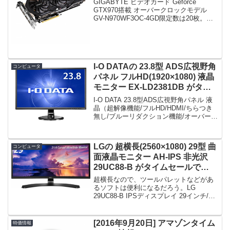
GIGABYTE ビデオカード Geforce
円！
GTX970搭載 オーバークロックモデル
GV-N970WF3OC-4GD限定数は20枚。急
グェ！GIGABYTE ビデオカード Geforce
GTX970搭載 オーバークロックモデル
GV...
I-O DATAの 23.8型 ADS広視野角
コンピュータ
パネル フルHD(1920×1080) 液晶
モニター EX-LD2381DB がタイ
ムセールで15,980円！
I-O DATA 23.8型ADS広視野角パネル 液
晶（超解像機能/フルHD/HDMI/ちらつき
無し/ブルーリダクション機能/オーバード
ライブ機能搭載） EX-LD2381DB限定数
は50台。急グェ！I-O DATA 23.8型ADS広
視野...
LGの 超横長(2560×1080) 29型 曲
コンピュータ
面液晶モニター AH-IPS 非光沢
29UC88-B がタイムセールで
55,380円！
超横長なので、ツールパレットなどがあ
るソフトは便利になるだろう。LG
29UC88-B IPSディスプレイ 29インチ/曲
面 Ultra Wide/ AH-IPS非光
沢/2560×1080/HDMI限定数は15台。急グ
ェ！LG 29UC88...
[2016年9月20日] アマゾンタイム
特価情報