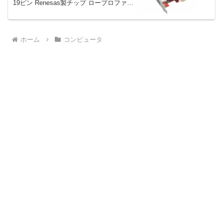
19ピン Renesas製チップ ロープロファイ
ル対応 USB3.0R-P2H2-PCIE がタイムセ
ールで1,939円！
ホーム
コンピュータ