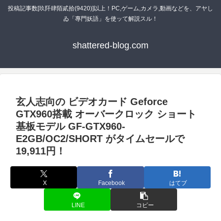
投稿記事数[玖阡肆陌貳拾(9420)]以上！PC,ゲーム,カメラ,動画などを、アヤし
ゐ「專門妖語」を使ッて解説スル！
shattered-blog.com
玄人志向の ビデオカード Geforce
GTX960搭載 オーバークロック ショート
基板モデル GF-GTX960-
E2GB/OC2/SHORT がタイムセールで
19,911円！
X
Facebook
はてブ
LINE
コピー