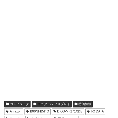
コンピュータ
モニター/ディスプレイ
特価情報
Amazon
B00NFB5I4O
DIOS-MF271XDB
I-O DATA