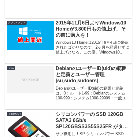
チ 内蔵型 MZ-75E1...
2015年11月6日よりWindows10
アプリ･ソフト
Homeが3,800円もの値上げ、そ
の前に購入を！
Windows10 Homeは2015年9月4日に発売
されたばかりなので、2ヶ月を経過せずに
値上げとなる。この度、Windows10
Home のパッケージ製品およびダウンロ
ード製品の価格改定を行う運びとなりま
したので皆様にご案内いたします...
DebianのユーザーID(uid)の範囲
Linux
と定義とユーザー管理
[su,sudo,sudoers]
DebianのユーザーID(uid)の範囲と定義
は、0：ルート1-99：Debianのシステム
100-999：システム1000-29999：一般ユー
ザー30000-59999：予約済60000-64999：
Debianのシステムによって一時...
シリコンパワーの SSD 120GB
HDD/SSD
SATA3 6Gb/s
SP120GBSS3S55S25FR がタイ
ムセールで3,995円！
サブ機用に！SP シリコンパワー SSD