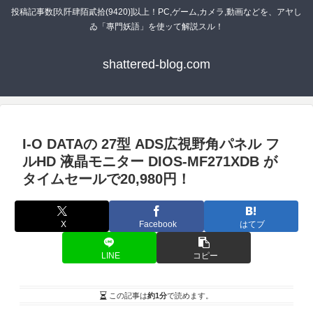
投稿記事数[玖阡肆陌貳拾(9420)]以上！PC,ゲーム,カメラ,動画などを、アヤし
ゐ「專門妖語」を使ッて解説スル！
shattered-blog.com
I-O DATAの 27型 ADS広視野角パネル フ
ルHD 液晶モニター DIOS-MF271XDB が
タイムセールで20,980円！
X
Facebook
はてブ
LINE
コピー
この記事は
約1分
で読めます。