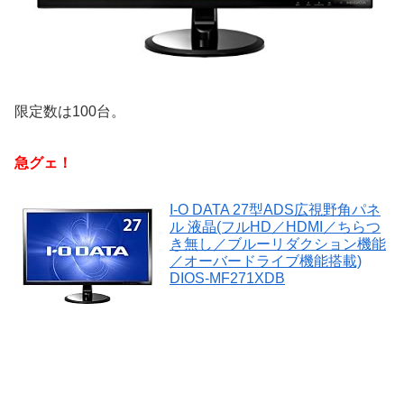
限定数は100台。
急グェ！
I-O DATA 27型ADS広視野角パネ
ル 液晶(フルHD／HDMI／ちらつ
き無し／ブルーリダクション機能
／オーバードライブ機能搭載)
DIOS-MF271XDB