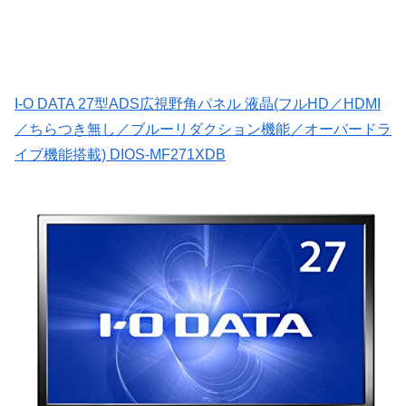
I-O DATA 27型ADS広視野角パネル 液晶(フルHD／HDMI
／ちらつき無し／ブルーリダクション機能／オーバードラ
イブ機能搭載) DIOS-MF271XDB